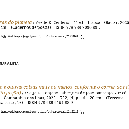
as do planeta
/ Yvette K. Centeno. - 1ª ed. - Lisboa : Glaciar, 2025
21 cm. - (Cadernos de poesia). - ISBN 978-989-9090-89-7
: http://id.bnportugal.gov.pt/bib/bibnacional/2283891
NAR À LISTA
 e outras coisas mais ou menos, conforme o correr dos d
ão ficção)
/ Yvette K. Centeno ; abertura de João Barrento. - 1ª ed. 
: Companhia das Ilhas, 2025. - 752, [4] p. : il. ; 20 cm. - (Terceira
 série ; 16). - ISBN 978-989-9154-88-9
: http://id.bnportugal.gov.pt/bib/bibnacional/2242242