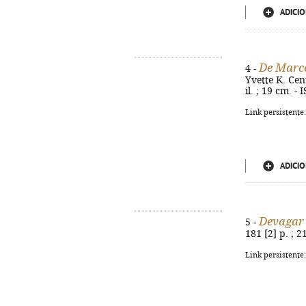
ADICIO
De Marce
4 -
Yvette K. Cent
il. ; 19 cm. 
Link persistente
ADICIO
Devagar
5 -
181 [2] p. ; 
Link persistente