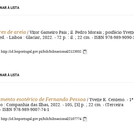
NAR À LISTA
es de areia
/ Vítor Gameiro Pais ; il. Pedro Morais ; posfácio Yvett
ed. - Lisboa : Glaciar, 2022. - 72 p. : il. ; 22 cm. - ISBN 978-989-9090-
: http://id.bnportugal.gov.pt/bib/bibnacional/2123932
NAR À LISTA
mento esotérico de Fernando Pessoa
/ Yvette K. Centeno. - 1ª
o : Companhia das Ilhas, 2022. - 105, [3] p. ; 22 cm. - (Terceira
 - ISBN 978-989-9007-74-1
: http://id.bnportugal.gov.pt/bib/bibnacional/2107774