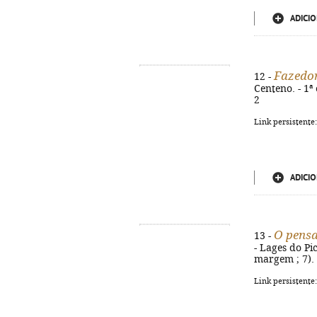
ADICIO
Fazedor
12 -
Centeno. - 1ª 
2
Link persistente
ADICIO
O pensa
13 -
- Lages do Pic
margem ; 7).
Link persistente