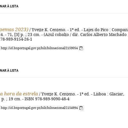
NAR À LISTA
poemas 2023)
/ Yvette K. Centeno. - 1ª ed. - Lajes do Pico : Compa
4. - 71, [3] p. ; 23 cm. - (Azul cobalto / dir. Carlos Alberto Machado 
978-989-9154-26-1
: http://id.bnportugal.gov.pt/bib/bibnacional/2159054
NAR À LISTA
na hora da estrela
/ Yvette K. Centeno. - 1ª ed. - Lisboa : Glaciar,
1] p. ; 19 cm. - ISBN 978-989-9090-48-4
: http://id.bnportugal.gov.pt/bib/bibnacional/2154994