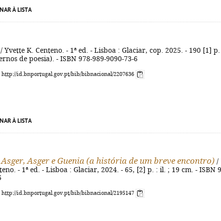
NAR À LISTA
/ Yvette K. Centeno. - 1ª ed. - Lisboa : Glaciar, cop. 2025. - 190 [1] p. 
ernos de poesia). - ISBN 978-989-9090-73-6
: http://id.bnportugal.gov.pt/bib/bibnacional/2207636
NAR À LISTA
 Asger, Asger e Guenia (a história de um breve encontro)
/
eno. - 1ª ed. - Lisboa : Glaciar, 2024. - 65, [2] p. : il. ; 19 cm. - ISBN 
6
: http://id.bnportugal.gov.pt/bib/bibnacional/2195147