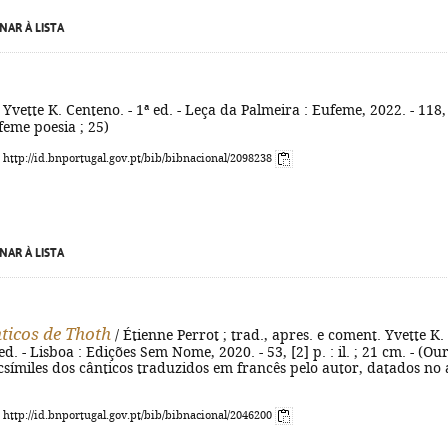
NAR À LISTA
 Yvette K. Centeno. - 1ª ed. - Leça da Palmeira : Eufeme, 2022. - 118,
ufeme poesia ; 25)
: http://id.bnportugal.gov.pt/bib/bibnacional/2098238
NAR À LISTA
nticos de Thoth
/ Étienne Perrot ; trad., apres. e coment. Yvette K.
ed. - Lisboa : Edições Sem Nome, 2020. - 53, [2] p. : il. ; 21 cm. - (Ou
acsímiles dos cânticos traduzidos em francês pelo autor, datados no
: http://id.bnportugal.gov.pt/bib/bibnacional/2046200