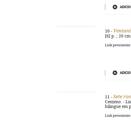
ADICIO
Ventani
10 -
[6] p. ; 20 cm
Link persistente
ADICIO
Sete ro
11 -
Centeno. - Lis
bilingue em 
Link persistente