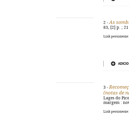
As sombr
2 -
83, [2] p. ; 
Link persistente
ADICIO
Recomeço
3 -
(notas de n
Lages do Pico 
margem : nova
Link persistente