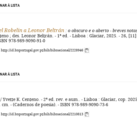
NAR À LISTA
l Robelin a Leonor Beltrán
: o obscuro e o aberto - breves nota
eno ; des. Leonor Beltrán. - 1ª ed. - Lisboa : Glaciar, 2025. - 26, [11] 
- ISBN 978-989-9090-91-0
: http://id.bnportugal.gov.pt/bib/bibnacional/2228946
NAR À LISTA
/ Yvette K. Centeno. - 2ª ed. rev. e aum.. - Lisboa : Glaciar, cop. 2025
21 cm. - (Cadernos de poesia). - ISBN 978-989-9090-73-6
: http://id.bnportugal.gov.pt/bib/bibnacional/2210813