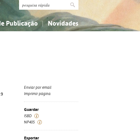
de Publicação
Novidades
s
Religião...
Religião...
Ciências aplicadas...
Ciências aplicadas...
História, geografia, biografias...
História, geografia, biografias...
Enviar por email
19
Imprimir página
Guardar
ISBD
NP405
Exportar