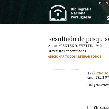
PT
EN
S
S
C
C
Resultado de pesquis
C
C
Autor:=CENTENO, YVETTE, 1940-
A
A
34
registos encontrados
ADICIONAR TODOS
|
RETIRAR TODOS
O que se
1 -
cm. - ISBN 9
Link persistente
ADICIO