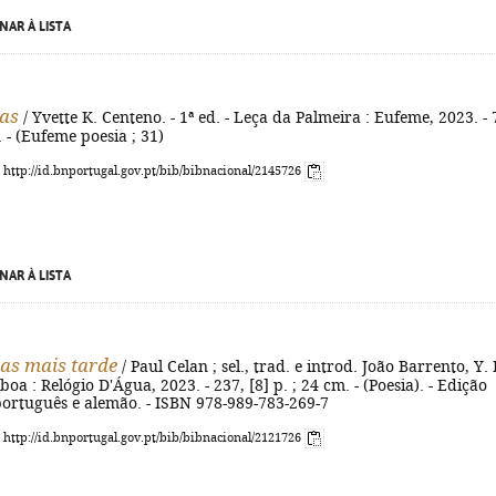
NAR À LISTA
as
/ Yvette K. Centeno. - 1ª ed. - Leça da Palmeira : Eufeme, 2023. - 
. - (Eufeme poesia ; 31)
: http://id.bnportugal.gov.pt/bib/bibnacional/2145726
NAR À LISTA
sas mais tarde
/ Paul Celan ; sel., trad. e introd. João Barrento, Y. 
boa : Relógio D'Água, 2023. - 237, [8] p. ; 24 cm. - (Poesia). - Edição
português e alemão. - ISBN 978-989-783-269-7
: http://id.bnportugal.gov.pt/bib/bibnacional/2121726