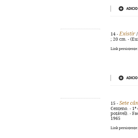
ADICIO
Existir
14 -
/
; 20 cm. - (E
Link persistente
ADICIO
Sete câ
15 -
Centeno. - 1ª 
potável). - F
1965
Link persistente