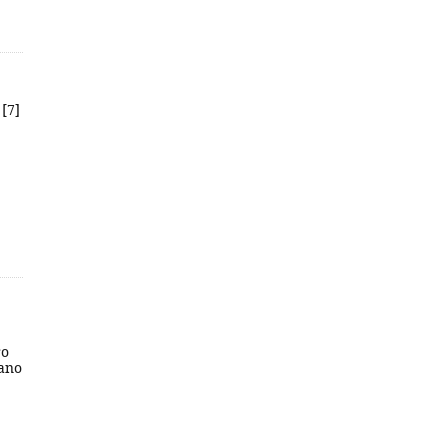
 [7]
ro
 ano