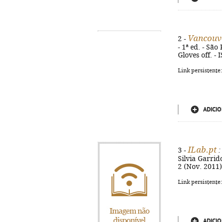
Vancouv
2 -
- 1ª ed. - São
Gloves off. -
Link persistente
ADICIO
ILab.pt
3 -
:
Silvia Garrid
2 (Nov. 2011)
Link persistente
ADICIO