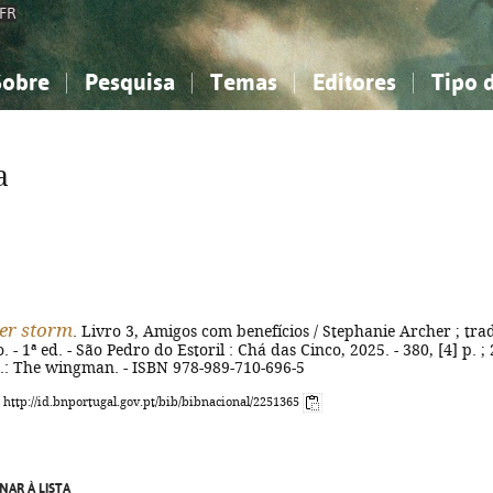
FR
Sobre
Pesquisa
Temas
Editores
Tipo 
obre a Bibliografia Nacional
imples
onhecimento, Informação...
onhecimento, Informação...
Combinada
A minha lista
Como utilizar
Filosofia, psicologia...
Filosofia, psicologia...
Perguntas frequente
a
iências sociais...
iências sociais...
Ciências exatas e naturais...
Ciências exatas e naturais...
rte, desporto...
rte, desporto...
Literatura, linguística...
Literatura, linguística...
er storm
. Livro 3, Amigos com benefícios / Stephanie Archer ; tra
. - 1ª ed. - São Pedro do Estoril : Chá das Cinco, 2025. - 380, [4] p. ;
ig.: The wingman. - ISBN 978-989-710-696-5
: http://id.bnportugal.gov.pt/bib/bibnacional/2251365
NAR À LISTA