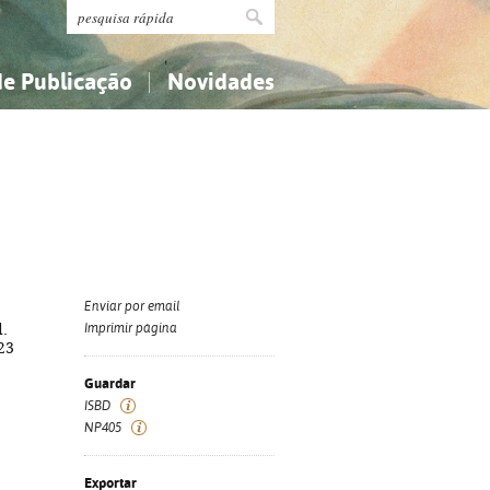
de Publicação
Novidades
s
Religião...
Religião...
Ciências aplicadas...
Ciências aplicadas...
História, geografia, biografias...
História, geografia, biografias...
Enviar por email
d.
Imprimir página
 23
Guardar
ISBD
NP405
Exportar