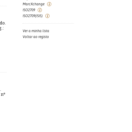
MarcXchange
ISO2709
ISO2709(ISIS)
ido.
g.:
Ver a minha lista
Voltar ao registo
.
 nº