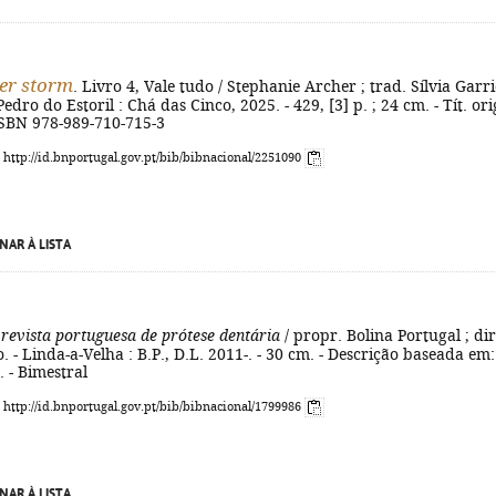
er storm
. Livro 4, Vale tudo / Stephanie Archer ; trad. Sílvia Garr
 Pedro do Estoril : Chá das Cinco, 2025. - 429, [3] p. ; 24 cm. - Tít. ori
 ISBN 978-989-710-715-3
: http://id.bnportugal.gov.pt/bib/bibnacional/2251090
NAR À LISTA
 revista portuguesa de prótese dentária
/ propr. Bolina Portugal ; dir
o. - Linda-a-Velha : B.P., D.L. 2011-. - 30 cm. - Descrição baseada em:
. - Bimestral
: http://id.bnportugal.gov.pt/bib/bibnacional/1799986
NAR À LISTA