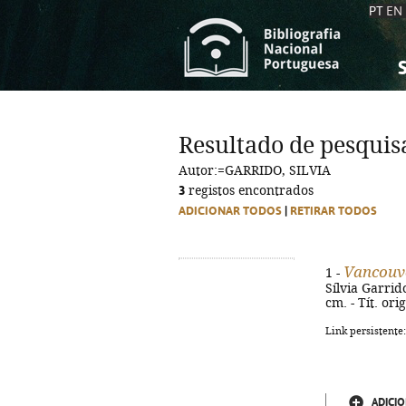
PT
EN
S
S
C
C
Resultado de pesquis
C
C
Autor:=GARRIDO, SILVIA
A
A
3
registos encontrados
ADICIONAR TODOS
|
RETIRAR TODOS
Vancouv
1 -
Sílvia Garrido
cm. - Tít. or
Link persistente
ADICIO