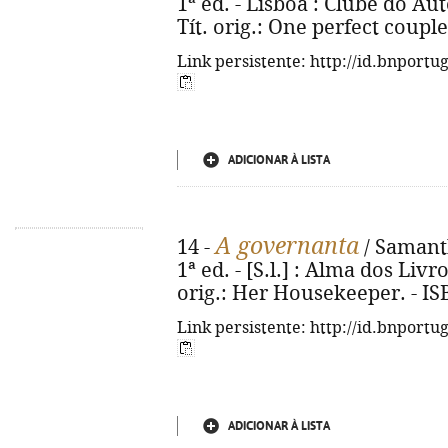
1ª ed. - Lisboa : Clube do Auto
Tít. orig.: One perfect coupl
Link persistente: http://id.bnportu
ADICIONAR À LISTA
A governanta
14 -
/ Samanth
1ª ed. - [S.l.] : Alma dos Livro
orig.: Her Housekeeper. - IS
Link persistente: http://id.bnportu
ADICIONAR À LISTA