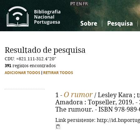
PT
EN
FR
Sobre
Pesquisa
Sobre a Bibliografia Nacional
Simples
Conhecimento, Informação...
Conhecimento, Informação...
Combinada
A
Resultado de pesquisa
Ciências sociais...
Ciências sociais...
CDU: =821.111-312.4"20"
Arte, desporto...
Arte, desporto...
391
registos encontrados
ADICIONAR TODOS
|
RETIRAR TODOS
O rumor
1 -
/ Lesley Kara ; t
Amadora : Topseller, 2019. - 31
The rumour. - ISBN 978-989-
Link persistente: http://id.bnportu