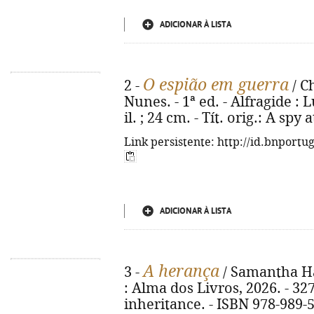
ADICIONAR À LISTA
O espião em guerra
2 -
/ C
Nunes. - 1ª ed. - Alfragide : L
il. ; 24 cm. - Tít. orig.: A sp
Link persistente: http://id.bnportu
ADICIONAR À LISTA
A herança
3 -
/ Samantha Hay
: Alma dos Livros, 2026. - 327 
inheritance. - ISBN 978-989-