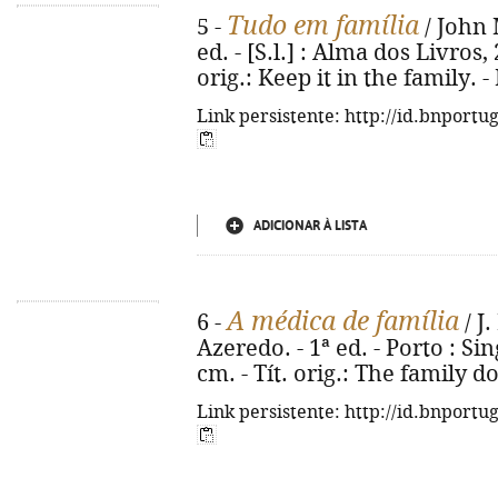
Tudo em família
5 -
/ John 
ed. - [S.l.] : Alma dos Livros, 
orig.: Keep it in the family. 
Link persistente: http://id.bnportu
ADICIONAR À LISTA
A médica de família
6 -
/ J.
Azeredo. - 1ª ed. - Porto : Sing
cm. - Tít. orig.: The family d
Link persistente: http://id.bnportu