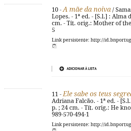
A mãe da noiva
10 -
/ Saman
Lopes. - 1ª ed. - [S.l.] : Alma 
cm. - Tít. orig.: Mother of th
5
Link persistente: http://id.bnportu
ADICIONAR À LISTA
Ele sabe os teus segr
11 -
Adriana Falcão. - 1ª ed. - [S.l
p. ; 24 cm. - Tít. orig.: He k
989-570-494-1
Link persistente: http://id.bnportu