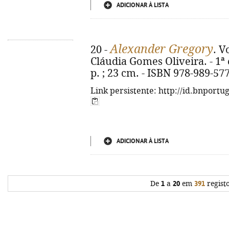
ADICIONAR À LISTA
Alexander Gregory
20 -
. V
Cláudia Gomes Oliveira. - 1ª ed
p. ; 23 cm. - ISBN 978-989-57
Link persistente: http://id.bnportu
ADICIONAR À LISTA
De
1
a
20
em
391
regist