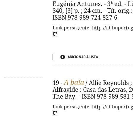
Eugénia Antunes. - 3ª ed. - L
340, [3] p. ; 24 cm. - Tít. ori
ISBN 978-989-724-827-6
Link persistente: http://id.bnportu
ADICIONAR À LISTA
A baía
19 -
/ Allie Reynolds ;
Alfragide : Casa das Letras, 202
The Bay. - ISBN 978-989-581-
Link persistente: http://id.bnportu