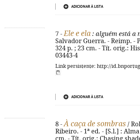
ADICIONAR À LISTA
Ele e ela
7 -
: alguém está a 
Salvador Guerra. - Reimp. - P
324 p. ; 23 cm. - Tít. orig.: H
03443-4
Link persistente: http://id.bnportu
ADICIONAR À LISTA
À caça de sombras
8 -
/ Ro
Ribeiro. - 1ª ed. - [S.l.] : Alm
cm. - Tít. orig.: Chasing sha