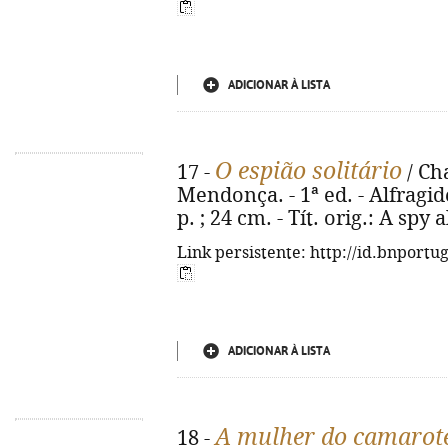
ADICIONAR À LISTA
O espião solitário
17 -
/ Ch
Mendonça. - 1ª ed. - Alfragide
p. ; 24 cm. - Tít. orig.: A sp
Link persistente: http://id.bnportu
ADICIONAR À LISTA
A mulher do camarot
18 -