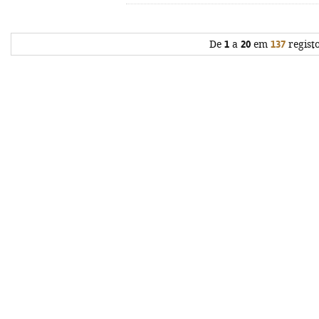
De
1
a
20
em
137
regist