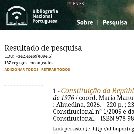
PT
EN
FR
Sobre
Pesquisa
Sobre a Bibliografia Nacional
Simples
Conhecimento, Informação...
Conhecimento, Informação...
Combinada
A
Resultado de pesquisa
Ciências sociais...
Ciências sociais...
CDU: =342.4(469)(094.5)
Arte, desporto...
Arte, desporto...
137
registos encontrados
ADICIONAR TODOS
|
RETIRAR TODOS
Constituição da Repúb
1 -
de 1976
/ coord. Maria Manue
: Almedina, 2025. - 220 p. ; 2
Constitucional nº 1/2005 e d
Constitucional. - ISBN 978-9
Link persistente: http://id.bnportu