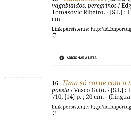
vagabundos, peregrinos
/ Edg
Tomasovic Ribeiro. - [S.l.] : F
cm
Link persistente: http://id.bnportu
ADICIONAR À LISTA
Uma só carne com a n
16 -
poesia
/ Vasco Gato. - [S.l.] :
710, [14] p. ; 20 cm. - (Língu
Link persistente: http://id.bnportu