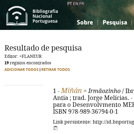
PT
EN
FR
Sobre
Pesquisa
Sobre a Bibliografia Nacional
Simples
Conhecimento, Informação...
Conhecimento, Informação...
Combinada
A
Resultado de pesquisa
Ciências sociais...
Ciências sociais...
Editor: =FLANEUR
Arte, desporto...
Arte, desporto...
19
registos encontrados
ADICIONAR TODOS
|
RETIRAR TODOS
Miñán
1 -
=
Irmãozinho
/ Ib
Antia ; trad. Jorge Melícias. -
para o Desenvolvmento MEERU,
ISBN 978-989-36794-0-1
Link persistente: http://id.bnportu