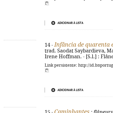
ADICIONAR À LISTA
Infância de quarenta 
14 -
trad. Saodat Saybardieva, M
Irene Hoffman. - [S.l.] : Flâneu
Link persistente: http://id.bnportu
ADICIONAR À LISTA
Caminhantes
15 -
: flâneur