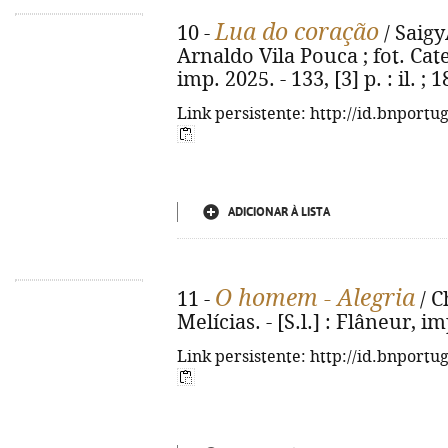
Lua do coração
10 -
/ Saigy
Arnaldo Vila Pouca ; fot. Cater
imp. 2025. - 133, [3] p. : il. ; 1
Link persistente: http://id.bnportu
ADICIONAR À LISTA
O homem - Alegria
11 -
/ C
Melícias. - [S.l.] : Flâneur, imp
Link persistente: http://id.bnportu