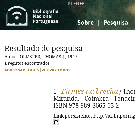
PT
EN
FR
Sobre
Pesquisa
Sobre a Bibliografia Nacional
Simples
Conhecimento, Informação...
Conhecimento, Informação...
Combinada
A
Resultado de pesquisa
Ciências sociais...
Ciências sociais...
Autor:=OLMSTED, THOMAS J., 1947-
Arte, desporto...
Arte, desporto...
1
registos encontrados
ADICIONAR TODOS
|
RETIRAR TODOS
Firmes na brecha
1 -
/ Tho
Miranda. - Coimbra : Tenacitas
ISBN 978-989-8665-65-2
Link persistente: http://id.bnportu