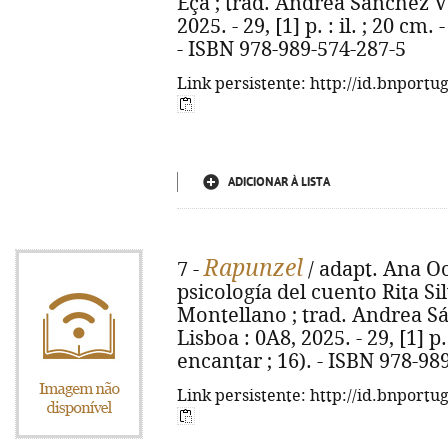
Eça ; trad. Andrea Sãnchez Val
2025. - 29, [1] p. : il. ; 20 cm
- ISBN 978-989-574-287-5
Link persistente: http://id.bnportu
ADICIONAR À LISTA
Rapunzel
7 -
/ adapt. Ana Oo
psicología del cuento Rita S
Montellano ; trad. Andrea Sán
Lisboa : 0A8, 2025. - 29, [1] p.
encantar ; 16). - ISBN 978-98
Link persistente: http://id.bnportu