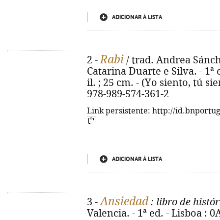
ADICIONAR À LISTA
Rabi
2 -
/ trad. Andrea Sánch
Catarina Duarte e Silva. - 1ª e
il. ; 25 cm. - (Yo siento, tú s
978-989-574-361-2
Link persistente: http://id.bnportu
ADICIONAR À LISTA
Ansiedad
3 -
: libro de histó
Valencia. - 1ª ed. - Lisboa : 0A8