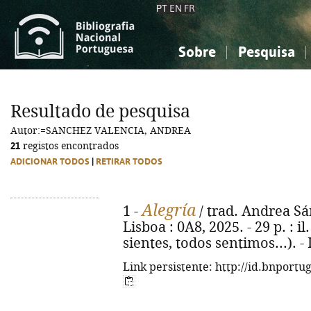
PT
EN
FR
Sobre
Pesquisa
Sobre a Bibliografia Nacional
Simples
Conhecimento, Informação...
Conhecimento, Informação...
Combinada
A
Resultado de pesquisa
Ciências sociais...
Ciências sociais...
Autor:=SANCHEZ VALENCIA, ANDREA
Arte, desporto...
Arte, desporto...
21
registos encontrados
ADICIONAR TODOS
|
RETIRAR TODOS
Alegría
1 -
/ trad. Andrea Sán
Lisboa : 0A8, 2025. - 29 p. : il
sientes, todos sentimos...). 
Link persistente: http://id.bnportu