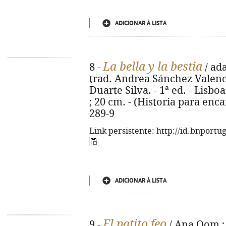
ADICIONAR À LISTA
La bella y la bestia
8 -
/ ada
trad. Andrea Sánchez Valenci
Duarte Silva. - 1ª ed. - Lisboa 
; 20 cm. - (Historia para enca
289-9
Link persistente: http://id.bnportu
ADICIONAR À LISTA
El patito feo
9 -
/ Ana Oom ; 