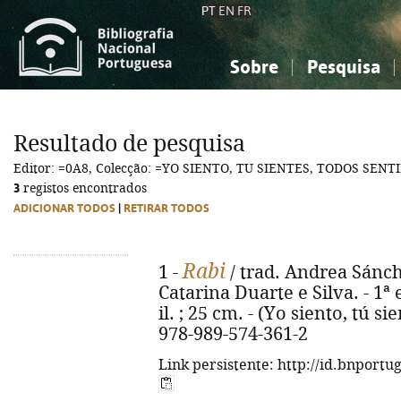
PT
EN
FR
Sobre
Pesquisa
Sobre a Bibliografia Nacional
Simples
Conhecimento, Informação...
Conhecimento, Informação...
Combinada
A
Resultado de pesquisa
Ciências sociais...
Ciências sociais...
Editor: =0A8, Colecção: =YO SIENTO, TU SIENTES, TODOS SENT
Arte, desporto...
Arte, desporto...
3
registos encontrados
ADICIONAR TODOS
|
RETIRAR TODOS
Rabi
1 -
/ trad. Andrea Sánch
Catarina Duarte e Silva. - 1ª e
il. ; 25 cm. - (Yo siento, tú s
978-989-574-361-2
Link persistente: http://id.bnportu