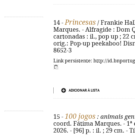
Princesas
14 -
/ Frankie Hal
Marques. - Alfragide : Dom Qu
cartonadas : il., pop up ; 22 c
orig.: Pop-up peekaboo! Disn
8652-3
Link persistente: http://id.bnportu
ADICIONAR À LISTA
100 jogos
15 -
: animais gen
coord. Fátima Marques. - 1ª 
2026. - [96] p. : il. ; 29 cm. -