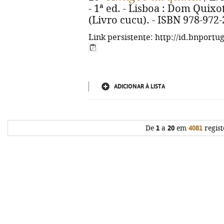
- 1ª ed. - Lisboa : Dom Quixote,
(Livro cucu). - ISBN 978-972
Link persistente: http://id.bnportu
ADICIONAR À LISTA
De
1
a
20
em
4081
regist