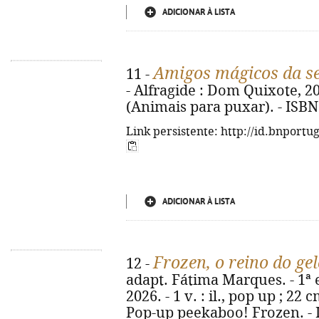
ADICIONAR À LISTA
Amigos mágicos da s
11 -
- Alfragide : Dom Quixote, 2026.
(Animais para puxar). - ISBN
Link persistente: http://id.bnportu
ADICIONAR À LISTA
Frozen, o reino do ge
12 -
adapt. Fátima Marques. - 1ª 
2026. - 1 v. : il., pop up ; 22 
Pop-up peekaboo! Frozen. - 