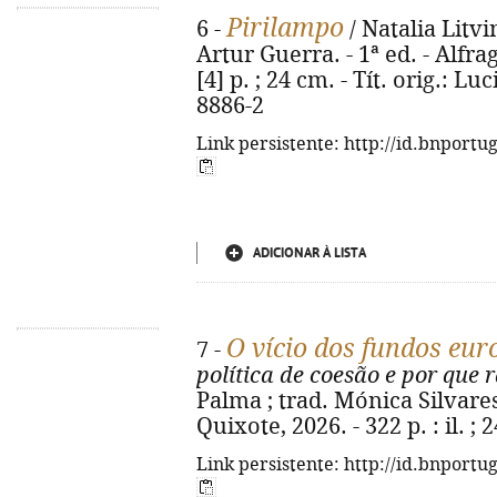
Pirilampo
6 -
/ Natalia Litvi
Artur Guerra. - 1ª ed. - Alfra
[4] p. ; 24 cm. - Tít. orig.: L
8886-2
Link persistente: http://id.bnportu
ADICIONAR À LISTA
O vício dos fundos eur
7 -
política de coesão e por que
Palma ; trad. Mónica Silvares
Quixote, 2026. - 322 p. : il. 
Link persistente: http://id.bnportu