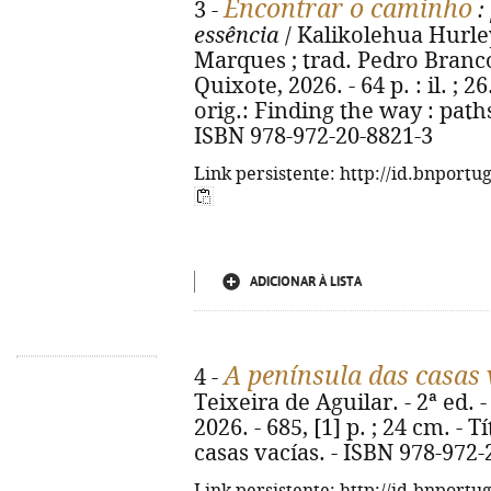
Encontrar o caminho
3 -
:
essência
/ Kalikolehua Hurley
Marques ; trad. Pedro Branco.
Quixote, 2026. - 64 p. : il. ; 26
orig.: Finding the way : pat
ISBN 978-972-20-8821-3
Link persistente: http://id.bnportu
ADICIONAR À LISTA
A península das casas 
4 -
Teixeira de Aguilar. - 2ª ed.
2026. - 685, [1] p. ; 24 cm. - T
casas vacías. - ISBN 978-972-