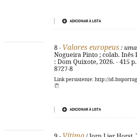
ADICIONAR À LISTA
Valores europeus
8 -
: uma 
Nogueira Pinto ; colab. Inês P
: Dom Quixote, 2026. - 415 p.
8727-8
Link persistente: http://id.bnportu
ADICIONAR À LISTA
Vítima
9 -
/ Jorn Lier Horst,