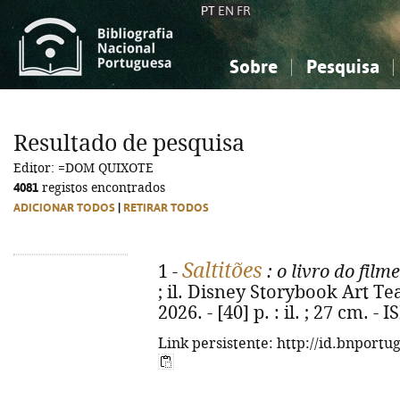
PT
EN
FR
Sobre
Pesquisa
Sobre a Bibliografia Nacional
Simples
Conhecimento, Informação...
Conhecimento, Informação...
Combinada
A
Resultado de pesquisa
Ciências sociais...
Ciências sociais...
Editor: =DOM QUIXOTE
Arte, desporto...
Arte, desporto...
4081
registos encontrados
ADICIONAR TODOS
|
RETIRAR TODOS
Saltitões
1 -
: o livro do filme
; il. Disney Storybook Art Te
2026. - [40] p. : il. ; 27 cm. 
Link persistente: http://id.bnportu