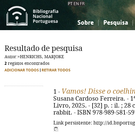
PT
EN
FR
Sobre
Pesquisa
Sobre a Bibliografia Nacional
Simples
Conhecimento, Informação...
Conhecimento, Informação...
Combinada
A
Resultado de pesquisa
Ciências sociais...
Ciências sociais...
Autor:=HENRICHS, MARJOKE
Arte, desporto...
Arte, desporto...
2
registos encontrados
ADICIONAR TODOS
|
RETIRAR TODOS
Vamos! Disse o coelhi
1 -
Susana Cardoso Ferreira. - 1ª
Livro, 2025. - [32] p. : il. ; 28
rabbit. - ISBN 978-989-581-59
Link persistente: http://id.bnportu