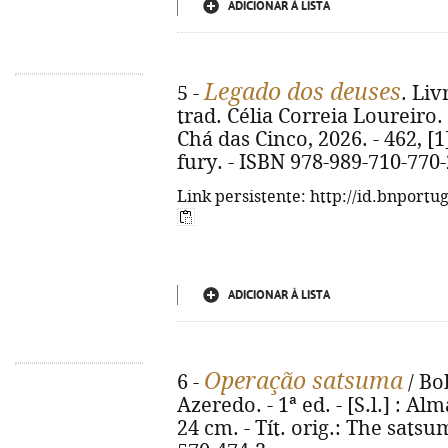
ADICIONAR À LISTA
Legado dos deuses
5 -
. Liv
trad. Célia Correia Loureiro. 
Chá das Cinco, 2026. - 462, [1]
fury. - ISBN 978-989-710-770-
Link persistente: http://id.bnportu
ADICIONAR À LISTA
Operação satsuma
6 -
/ Bo
Azeredo. - 1ª ed. - [S.l.] : Alm
24 cm. - Tít. orig.: The sats