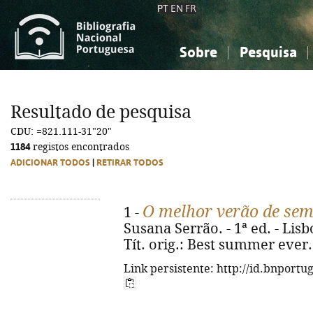
PT
EN
FR
Sobre
Pesquisa
Sobre a Bibliografia Nacional
Simples
Conhecimento, Informação...
Conhecimento, Informação...
Combinada
A
Resultado de pesquisa
Ciências sociais...
Ciências sociais...
CDU: =821.111-31"20"
Arte, desporto...
Arte, desporto...
1184
registos encontrados
ADICIONAR TODOS
|
RETIRAR TODOS
O melhor verão de se
1 -
Susana Serrão. - 1ª ed. - Lisbo
Tít. orig.: Best summer ever.
Link persistente: http://id.bnportu