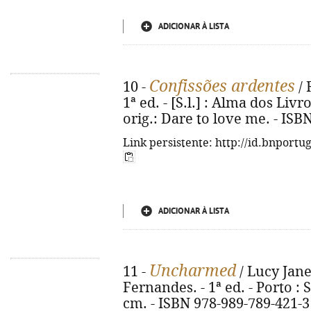
ADICIONAR À LISTA
Confissões ardentes
10 -
/ 
1ª ed. - [S.l.] : Alma dos Livro
orig.: Dare to love me. - ISB
Link persistente: http://id.bnportu
ADICIONAR À LISTA
Uncharmed
11 -
/ Lucy Jane
Fernandes. - 1ª ed. - Porto : S
cm. - ISBN 978-989-789-421-3