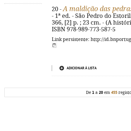
A maldição das pedra
20 -
- 1ª ed. - São Pedro do Estori
366, [2] p. ; 23 cm. - (A hist
ISBN 978-989-773-587-5
Link persistente: http://id.bnportu
ADICIONAR À LISTA
De
1
a
20
em
455
regist