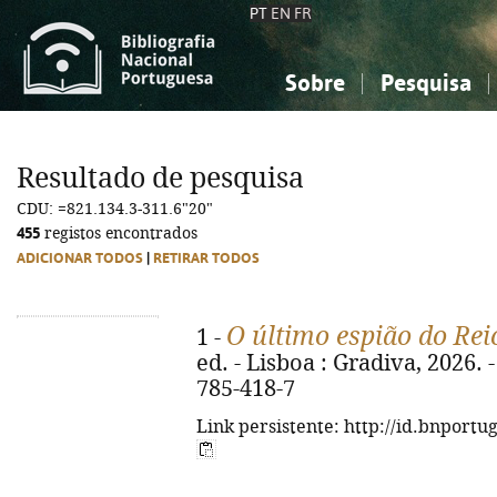
PT
EN
FR
Sobre
Pesquisa
Sobre a Bibliografia Nacional
Simples
Conhecimento, Informação...
Conhecimento, Informação...
Combinada
A
Resultado de pesquisa
Ciências sociais...
Ciências sociais...
CDU: =821.134.3-311.6"20"
Arte, desporto...
Arte, desporto...
455
registos encontrados
ADICIONAR TODOS
|
RETIRAR TODOS
O último espião do Rei
1 -
ed. - Lisboa : Gradiva, 2026. 
785-418-7
Link persistente: http://id.bnportu