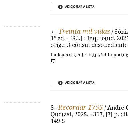
ADICIONAR À LISTA
Treinta mil vidas
7 -
/ Sóni
1ª ed. - [S.l.] : Inquietud, 2025
orig.: O cônsul desobediente
Link persistente: http://id.bnportu
ADICIONAR À LISTA
Recordar 1755
8 -
/ André C
Quetzal, 2025. - 367, [7] p. : 
149-5