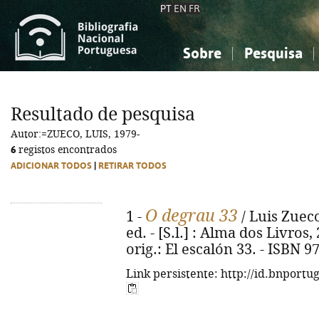
PT
EN
FR
Sobre
Pesquisa
Sobre a Bibliografia Nacional
Simples
Conhecimento, Informação...
Conhecimento, Informação...
Combinada
A
Resultado de pesquisa
Ciências sociais...
Ciências sociais...
Autor:=ZUECO, LUIS, 1979-
Arte, desporto...
Arte, desporto...
6
registos encontrados
ADICIONAR TODOS
|
RETIRAR TODOS
O degrau 33
1 -
/ Luis Zueco
ed. - [S.l.] : Alma dos Livros, 
orig.: El escalón 33. - ISBN 
Link persistente: http://id.bnportu