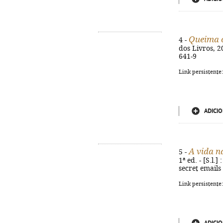
Queima 
4 -
dos Livros, 20
641-9
Link persistente
ADICIO
A vida n
5 -
1ª ed. - [S.l.
secret emails
Link persistente