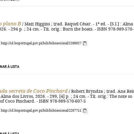
o plano B
/ Matt Higgins ; trad. Raquel César. - 1ª ed. - [S.l.] : Alma
26. - 294 p. ; 24 cm. - Tít. orig.: Burn the boats. - ISBN 978-989-570-
: http://id.bnportugal.gov.pt/bib/bibnacional/2288027
NAR À LISTA
ada secreta de Coco Pinchard
/ Robert Bryndza ; trad. Ana Reis
] : Alma dos Livros, 2026. - 299, [4] p. ; 24 cm. - Tít. orig.: The note so
 of Coco Pinchard. - ISBN 978-989-570-607-5
: http://id.bnportugal.gov.pt/bib/bibnacional/2287711