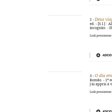
Deus via
2 -
ed. - [S.l.] :
incognito. - 
Link persistente
ADICIO
O dia em
3 -
Romão. - 1ª ed
j'ai appris à
Link persistente
ADICIO