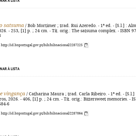
NAR À LISTA
o satsuma
/ Bob Mortimer ; trad. Rui Azeredo. - 1ª ed. - [S.l.] : Al
26. - 253, [1] p. ; 24 cm. - Tít. orig.: The satsuma complex. - ISBN 9
3
: http://id.bnportugal.gov.pt/bib/bibnacional/2287225
NAR À LISTA
e vingança
/ Catharina Maura ; trad. Carla Ribeiro. - 1ª ed. - [S.l.] 
s, 2026. - 406, [1] p. ; 24 cm. - Tít. orig.: Bittersweet memories. - 
684-6
: http://id.bnportugal.gov.pt/bib/bibnacional/2287064