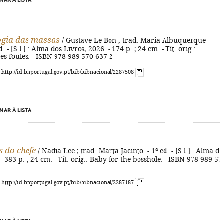
NAR À LISTA
ogia das massas
/ Gustave Le Bon ; trad. Maria Albuquerque
d. - [S.l.] : Alma dos Livros, 2026. - 174 p. ; 24 cm. - Tít. orig.:
es foules. - ISBN 978-989-570-637-2
: http://id.bnportugal.gov.pt/bib/bibnacional/2287508
NAR À LISTA
s do chefe
/ Nadia Lee ; trad. Marta Jacinto. - 1ª ed. - [S.l.] : Alma 
- 383 p. ; 24 cm. - Tít. orig.: Baby for the bosshole. - ISBN 978-989-5
: http://id.bnportugal.gov.pt/bib/bibnacional/2287187