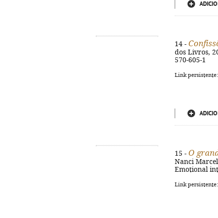
ADICIO
Confiss
14 -
dos Livros, 20
570-605-1
Link persistente
ADICIO
O grand
15 -
Nanci Marcelin
Emotional in
Link persistente