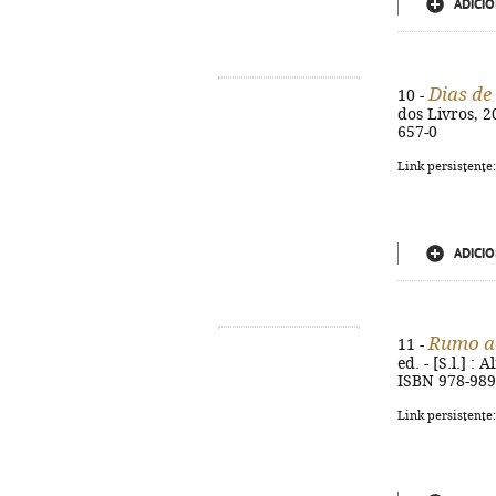
ADICIO
Dias de
10 -
dos Livros, 20
657-0
Link persistente
ADICIO
Rumo a
11 -
ed. - [S.l.] :
ISBN 978-989
Link persistente