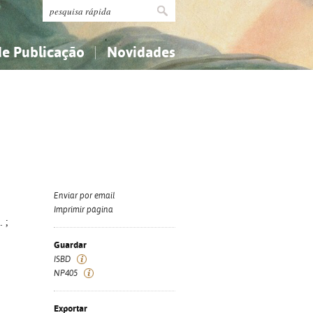
de Publicação
Novidades
s
Religião...
Religião...
Ciências aplicadas...
Ciências aplicadas...
História, geografia, biografias...
História, geografia, biografias...
Enviar por email
Imprimir página
. ;
Guardar
ISBD
NP405
Exportar