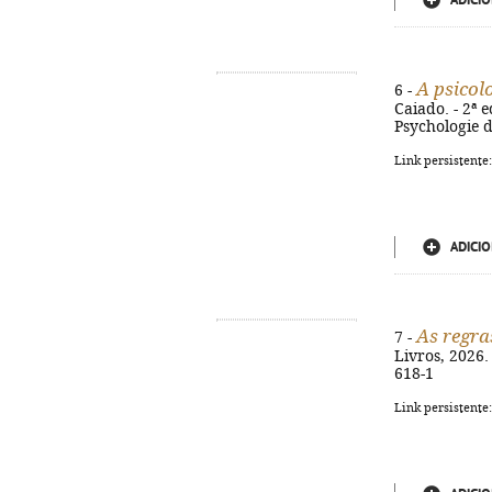
ADICIO
A psicol
6 -
Caiado. - 2ª e
Psychologie d
Link persistente
ADICIO
As regra
7 -
Livros, 2026. 
618-1
Link persistente