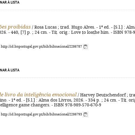
NAR À LISTA
ões proibidas
/ Rosa Lucas ; trad. Hugo Alves. - 1ª ed. - [S.l.] : Alm
26. - 440, [7] p. ; 24 cm. - Tít. orig.: Love to loathe him. - ISBN 978-
: http://id.bnportugal.gov.pt/bib/bibnacional/2286787
NAR À LISTA
e livro da inteligência emocional
/ Harvey Deutschendorf ; tr
o. - 1ª ed. - [S.l.] : Alma dos Livros, 2026. - 334 p. ; 24 cm. - Tít. ori
telligence game changers. - ISBN 978-989-570-670-9
: http://id.bnportugal.gov.pt/bib/bibnacional/2286793