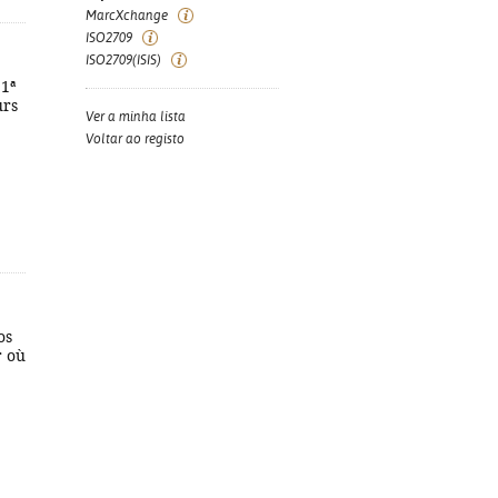
MarcXchange
ISO2709
ISO2709(ISIS)
 1ª
urs
Ver a minha lista
Voltar ao registo
os
r où