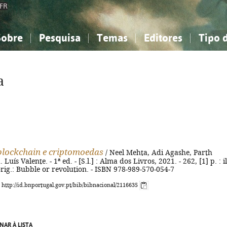
FR
Sobre
Pesquisa
Temas
Editores
Tipo 
obre a Bibliografia Nacional
imples
onhecimento, Informação...
onhecimento, Informação...
Combinada
A minha lista
Como utilizar
Filosofia, psicologia...
Filosofia, psicologia...
Perguntas frequente
a
iências sociais...
iências sociais...
Ciências exatas e naturais...
Ciências exatas e naturais...
rte, desporto...
rte, desporto...
Literatura, linguística...
Literatura, linguística...
 blockchain e criptomoedas
/ Neel Mehta, Adi Agashe, Parth
 Luís Valente. - 1ª ed. - [S.l.] : Alma dos Livros, 2021. - 262, [1] p. : il
 orig.: Bubble or revolution. - ISBN 978-989-570-054-7
: http://id.bnportugal.gov.pt/bib/bibnacional/2116635
NAR À LISTA