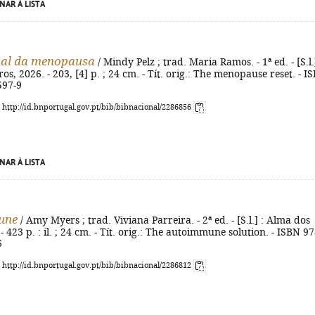
NAR À LISTA
al da menopausa
/ Mindy Pelz ; trad. Maria Ramos. - 1ª ed. - [S.l.]
os, 2026. - 203, [4] p. ; 24 cm. - Tít. orig.: The menopause reset. - I
597-9
: http://id.bnportugal.gov.pt/bib/bibnacional/2286856
NAR À LISTA
une
/ Amy Myers ; trad. Viviana Parreira. - 2ª ed. - [S.l.] : Alma dos
- 423 p. : il. ; 24 cm. - Tít. orig.: The autoimmune solution. - ISBN 97
6
: http://id.bnportugal.gov.pt/bib/bibnacional/2286812