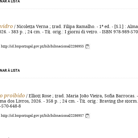
NAR À LISTA
 vidro
/ Nicoletta Verna ; trad. Filipa Ramalho. - 1ª ed. - [S.l.] : Alma
26. - 383 p. ; 24 cm. - Tít. orig.: I giorni di vetro. - ISBN 978-989-570
: http://id.bnportugal.gov.pt/bib/bibnacional/2286955
NAR À LISTA
o proibido
/ Elliott Rose ; trad. Maria João Vieira, Sofia Barrocas. -
 Alma dos Livros, 2026. - 358 p. ; 24 cm. - Tít. orig.: Braving the storm.
-570-648-8
: http://id.bnportugal.gov.pt/bib/bibnacional/2286957