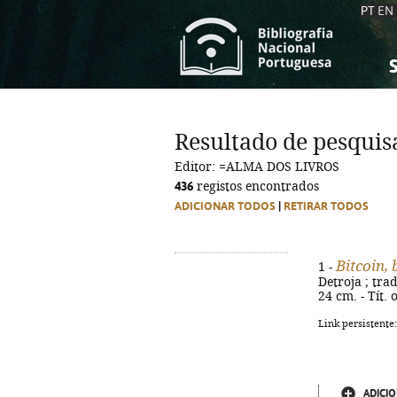
PT
EN
S
S
C
C
Resultado de pesquis
C
C
Editor: =ALMA DOS LIVROS
A
A
436
registos encontrados
ADICIONAR TODOS
|
RETIRAR TODOS
Bitcoin,
1 -
Detroja ; trad.
24 cm. - Tít.
Link persistente
ADICIO