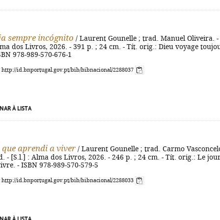
ja sempre incógnito
/ Laurent Gounelle ; trad. Manuel Oliveira. -
 Alma dos Livros, 2026. - 391 p. ; 24 cm. - Tít. orig.: Dieu voyage toujo
ISBN 978-989-570-676-1
: http://id.bnportugal.gov.pt/bib/bibnacional/2288037
NAR À LISTA
 que aprendi a viver
/ Laurent Gounelle ; trad. Carmo Vasconcel
. - [S.l.] : Alma dos Livros, 2026. - 246 p. ; 24 cm. - Tít. orig.: Le jou
 vivre. - ISBN 978-989-570-579-5
: http://id.bnportugal.gov.pt/bib/bibnacional/2288033
NAR À LISTA