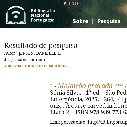
PT
EN
FR
Sobre
Pesquisa
Sobre a Bibliografia Nacional
Simples
Conhecimento, Informação...
Conhecimento, Informação...
Combinada
A
Resultado de pesquisa
Ciências sociais...
Ciências sociais...
Autor:=JENSEN, DANIELLE L.
Arte, desporto...
Arte, desporto...
2
registos encontrados
ADICIONAR TODOS
|
RETIRAR TODOS
Maldição gravada em 
1 -
Sónia Silva. - 1ª ed. - São Ped
Emergência, 2025. - 364, [4] p.
orig.: A curse carved in bone
Livro 2. - ISBN 978-989-773-6
Link persistente: http://id.bnportu