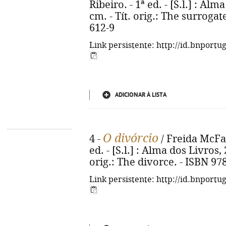
Ribeiro. - 1ª ed. - [S.l.] : Alm
cm. - Tít. orig.: The surroga
612-9
Link persistente: http://id.bnportu
ADICIONAR À LISTA
O divórcio
4 -
/ Freida McFad
ed. - [S.l.] : Alma dos Livros, 
orig.: The divorce. - ISBN 97
Link persistente: http://id.bnportu