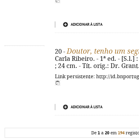
ADICIONAR À LISTA
Doutor, tenho um seg
20 -
Carla Ribeiro. - 1ª ed. - [S.l.]
; 24 cm. - Tít. orig.: Dr. Gra
Link persistente: http://id.bnportu
ADICIONAR À LISTA
De
1
a
20
em
194
regist