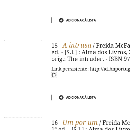
ADICIONAR À LISTA
A intrusa
15 -
/ Freida McFad
ed. - [S.l.] : Alma dos Livros, 2
orig.: The intruder. - ISBN 9
Link persistente: http://id.bnportu
ADICIONAR À LISTA
Um por um
16 -
/ Freida McF
1ª ed. - [S.l.] : Alma dos Livro