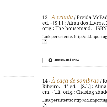
A criada
13 -
/ Freida McFadd
ed. - [S.l.] : Alma dos Livros, 
orig.: The housemaid. - ISBN
Link persistente: http://id.bnportu
ADICIONAR À LISTA
À caça de sombras
14 -
/ R
Ribeiro. - 1ª ed. - [S.l.] : Alm
cm. - Tít. orig.: Chasing sha
Link persistente: http://id.bnportu