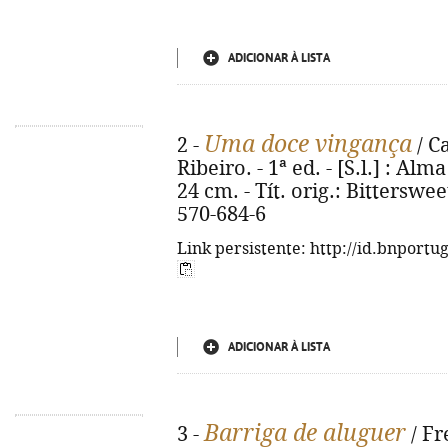
ADICIONAR À LISTA
Uma doce vingança
2 -
/ C
Ribeiro. - 1ª ed. - [S.l.] : Alma
24 cm. - Tít. orig.: Bittersw
570-684-6
Link persistente: http://id.bnportu
ADICIONAR À LISTA
Barriga de aluguer
3 -
/ Fr