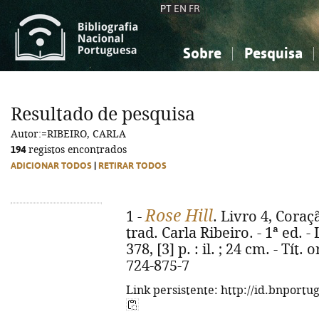
PT
EN
FR
Sobre
Pesquisa
Sobre a Bibliografia Nacional
Simples
Conhecimento, Informação...
Conhecimento, Informação...
Combinada
A
Resultado de pesquisa
Ciências sociais...
Ciências sociais...
Autor:=RIBEIRO, CARLA
Arte, desporto...
Arte, desporto...
194
registos encontrados
ADICIONAR TODOS
|
RETIRAR TODOS
Rose Hill
1 -
. Livro 4, Coraç
trad. Carla Ribeiro. - 1ª ed. -
378, [3] p. : il. ; 24 cm. - Tít
724-875-7
Link persistente: http://id.bnportu