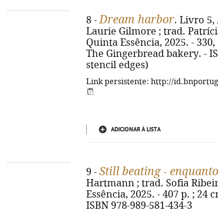
Dream harbor
8 -
. Livro 5
Laurie Gilmore ; trad. Patrícia
Quinta Essência, 2025. - 330, [6]
The Gingerbread bakery. - I
stencil edges)
Link persistente: http://id.bnportu
ADICIONAR À LISTA
Still beating - enquant
9 -
Hartmann ; trad. Sofia Ribeiro
Essência, 2025. - 407 p. ; 24 cm
ISBN 978-989-581-434-3