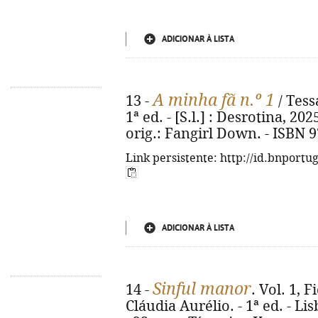
ADICIONAR À LISTA
A minha fã n.º 1
13 -
/ Tess
1ª ed. - [S.l.] : Desrotina, 2025
orig.: Fangirl Down. - ISBN 
Link persistente: http://id.bnportu
ADICIONAR À LISTA
Sinful manor
14 -
. Vol. 1, 
Cláudia Aurélio. - 1ª ed. - Lis