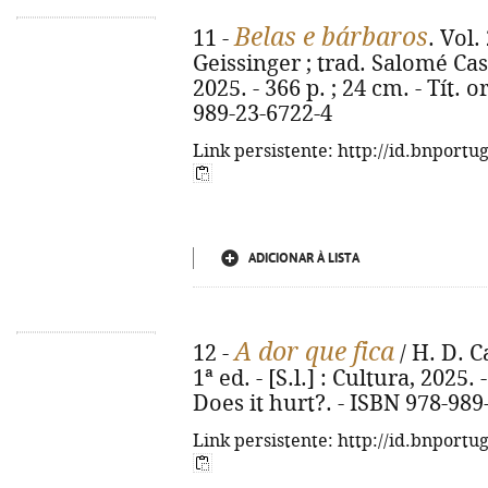
Belas e bárbaros
11 -
. Vol.
Geissinger ; trad. Salomé Cast
2025. - 366 p. ; 24 cm. - Tít. 
989-23-6722-4
Link persistente: http://id.bnportu
ADICIONAR À LISTA
A dor que fica
12 -
/ H. D. C
1ª ed. - [S.l.] : Cultura, 2025. -
Does it hurt?. - ISBN 978-989
Link persistente: http://id.bnportu