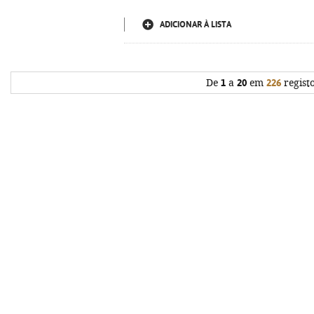
ADICIONAR À LISTA
De
1
a
20
em
226
regist