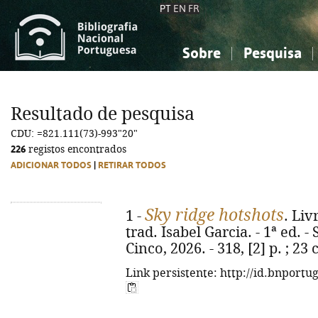
PT
EN
FR
Sobre
Pesquisa
Sobre a Bibliografia Nacional
Simples
Conhecimento, Informação...
Conhecimento, Informação...
Combinada
A
Resultado de pesquisa
Ciências sociais...
Ciências sociais...
CDU: =821.111(73)-993"20"
Arte, desporto...
Arte, desporto...
226
registos encontrados
ADICIONAR TODOS
|
RETIRAR TODOS
Sky ridge hotshots
1 -
. Liv
trad. Isabel Garcia. - 1ª ed. -
Cinco, 2026. - 318, [2] p. ; 2
Link persistente: http://id.bnportu