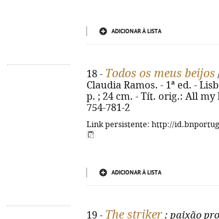
ADICIONAR À LISTA
Todos os meus beijos
18 -
Claudia Ramos. - 1ª ed. - Lisb
p. ; 24 cm. - Tít. orig.: All m
754-781-2
Link persistente: http://id.bnportu
ADICIONAR À LISTA
The striker
19 -
: paixão pro