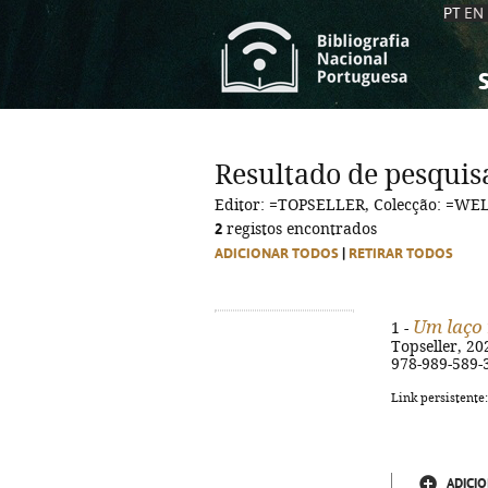
PT
EN
S
S
C
C
Resultado de pesquis
C
C
Editor: =TOPSELLER, Colecção: =W
A
A
2
registos encontrados
ADICIONAR TODOS
|
RETIRAR TODOS
Um laço 
1 -
Topseller, 202
978-989-589-
Link persistente
ADICIO