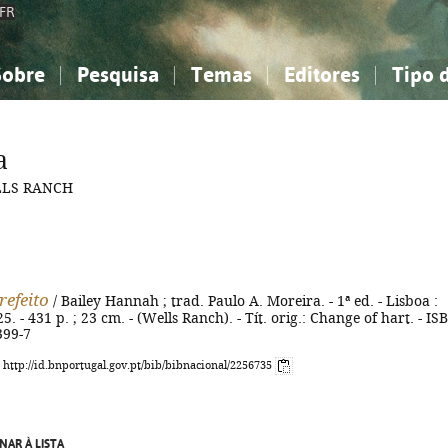
FR
Sobre
Pesquisa
Temas
Editores
Tipo 
obre a Bibliografia Nacional
imples
onhecimento, Informação...
onhecimento, Informação...
Combinada
A minha lista
Como utilizar
Filosofia, psicologia...
Filosofia, psicologia...
Perguntas frequente
a
iências sociais...
iências sociais...
Ciências exatas e naturais...
Ciências exatas e naturais...
ELLS RANCH
rte, desporto...
rte, desporto...
Literatura, linguística...
Literatura, linguística...
refeito
/ Bailey Hannah ; trad. Paulo A. Moreira. - 1ª ed. - Lisboa :
5. - 431 p. ; 23 cm. - (Wells Ranch). - Tít. orig.: Change of hart. - IS
399-7
: http://id.bnportugal.gov.pt/bib/bibnacional/2256735
NAR À LISTA