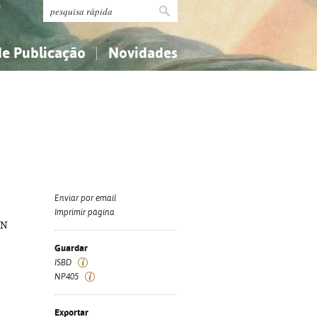
de Publicação
Novidades
s
Religião...
Religião...
Ciências aplicadas...
Ciências aplicadas...
História, geografia, biografias...
História, geografia, biografias...
Enviar por email
Imprimir página
BN
Guardar
ISBD
NP405
Exportar