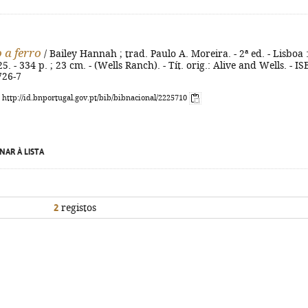
a ferro
/ Bailey Hannah ; trad. Paulo A. Moreira. - 2ª ed. - Lisboa 
5. - 334 p. ; 23 cm. - (Wells Ranch). - Tít. orig.: Alive and Wells. - I
726-7
: http://id.bnportugal.gov.pt/bib/bibnacional/2225710
NAR À LISTA
2
registos