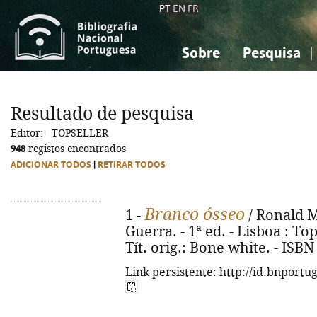
PT
EN
FR
Sobre
Pesquisa
Sobre a Bibliografia Nacional
Simples
Conhecimento, Informação...
Conhecimento, Informação...
Combinada
A
Resultado de pesquisa
Ciências sociais...
Ciências sociais...
Editor: =TOPSELLER
Arte, desporto...
Arte, desporto...
948
registos encontrados
ADICIONAR TODOS
|
RETIRAR TODOS
Branco ósseo
1 -
/ Ronald M
Guerra. - 1ª ed. - Lisboa : Top
Tít. orig.: Bone white. - ISB
Link persistente: http://id.bnportu