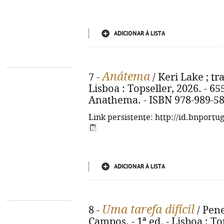
ADICIONAR À LISTA
Anátema
7 -
/ Keri Lake ; tr
Lisboa : Topseller, 2026. - 655 p
Anathema. - ISBN 978-989-58
Link persistente: http://id.bnportu
ADICIONAR À LISTA
Uma tarefa difícil
8 -
/ Pen
Campos. - 1ª ed. - Lisboa : Top