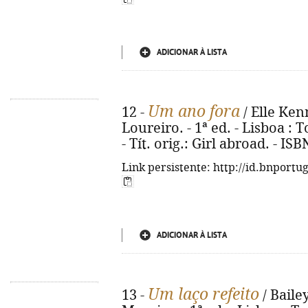
ADICIONAR À LISTA
Um ano fora
12 -
/ Elle Ken
Loureiro. - 1ª ed. - Lisboa : T
- Tít. orig.: Girl abroad. - I
Link persistente: http://id.bnportu
ADICIONAR À LISTA
Um laço refeito
13 -
/ Baile