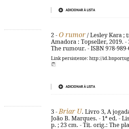
ADICIONAR À LISTA
O rumor
2 -
/ Lesley Kara ; t
Amadora : Topseller, 2019. - 31
The rumour. - ISBN 978-989-
Link persistente: http://id.bnportu
ADICIONAR À LISTA
Briar U
3 -
. Livro 3, A jogad
João B. Marques. - 1ª ed. - Lis
p. ; 23 cm. - Tít. orig.: The p