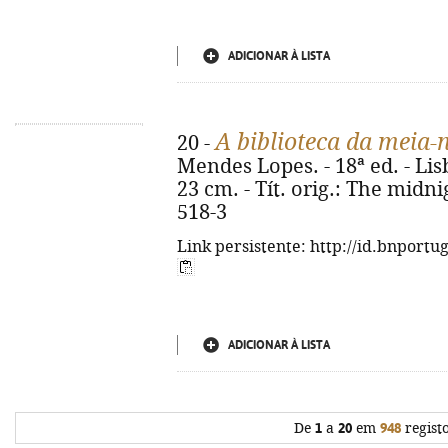
ADICIONAR À LISTA
A biblioteca da meia-n
20 -
Mendes Lopes. - 18ª ed. - Lisb
23 cm. - Tít. orig.: The midni
518-3
Link persistente: http://id.bnportu
ADICIONAR À LISTA
De
1
a
20
em
948
regist