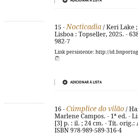
ADICIONAR À LISTA
Nocticadia
15 -
/ Keri Lake ;
Lisboa : Topseller, 2025. - 63
982-7
Link persistente: http://id.bnportu
ADICIONAR À LISTA
Cúmplice do vilão
16 -
/ Ha
Marlene Campos. - 1ª ed. - Lis
[3] p. : il. ; 24 cm. - Tít. orig
ISBN 978-989-589-316-4