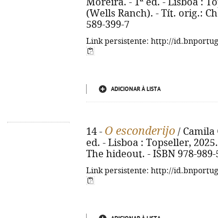
Moreira. - 1ª ed. - Lisboa : To
(Wells Ranch). - Tít. orig.: C
589-399-7
Link persistente: http://id.bnportu
ADICIONAR À LISTA
O esconderijo
14 -
/ Camila G
ed. - Lisboa : Topseller, 2025. 
The hideout. - ISBN 978-989-
Link persistente: http://id.bnportu