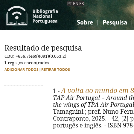
PT
EN
FR
Sobre
Pesquisa
Sobre a Bibliografia Nacional
Simples
Conhecimento, Informação...
Conhecimento, Informação...
Combinada
A
Resultado de pesquisa
Ciências sociais...
Ciências sociais...
CDU: =656.7(469)(091)(0.053.2)
Arte, desporto...
Arte, desporto...
1
registos encontrados
ADICIONAR TODOS
|
RETIRAR TODOS
A volta ao mundo em 
1 -
TAP Air Portugal
=
Around th
the wings of TPA Air Portuga
Tamagnini ; pref. Nuno Fernan
Contraponto, 2025. - 42, [2] p.
portugês e inglês. - ISBN 978