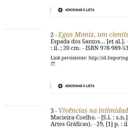
ADICIONAR À LISTA
Egas Moniz, um cienti
2 -
Espada dos Santos... [et al.]. 
: il. ; 20 cm. - ISBN 978-989-5
Link persistente: http://id.bnportu
ADICIONAR À LISTA
Vivências na intimida
3 -
Macieira-Coelho. - [S.l. : s.n.
Artes Gráficas). - 29, [1] p. : i