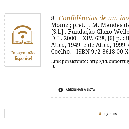
Confidências de um inv
8 -
Moniz ; pref. J. M. Mendes de
[S.l.] : Fundação Glaxo Well
D.L. 2000. - XIV, 628, [6] p. : i
Ática, 1949, e de Ática, 1999
Coelho. - ISBN 972-8618-00-X
Link persistente: http://id.bnportu
ADICIONAR À LISTA
8
registos