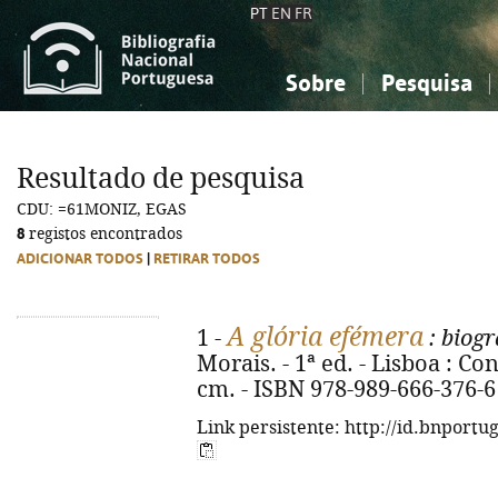
PT
EN
FR
Sobre
Pesquisa
Sobre a Bibliografia Nacional
Simples
Conhecimento, Informação...
Conhecimento, Informação...
Combinada
A
Resultado de pesquisa
Ciências sociais...
Ciências sociais...
CDU: =61MONIZ, EGAS
Arte, desporto...
Arte, desporto...
8
registos encontrados
ADICIONAR TODOS
|
RETIRAR TODOS
A glória efémera
1 -
: biogr
Morais. - 1ª ed. - Lisboa : Con
cm. - ISBN 978-989-666-376-6
Link persistente: http://id.bnportu