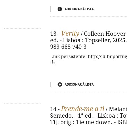
ADICIONAR À LISTA
Verity
13 -
/ Colleen Hoover 
ed. - Lisboa : Topseller, 2025.
989-668-740-3
Link persistente: http://id.bnportu
ADICIONAR À LISTA
Prende-me a ti
14 -
/ Melani
Semedo. - 1ª ed. - Lisboa : Top
Tít. orig.: Tie me down. - IS