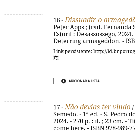
Dissuadir o armaged
16 -
Peter Apps ; trad. Fernanda 
Estoril : Desassossego, 2024. - 5
Deterring armageddon. - ISB
Link persistente: http://id.bnportu
ADICIONAR À LISTA
Não devias ter vindo
17 -
/
Semedo. - 1ª ed. - S. Pedro d
2024. - 270 p. : il. ; 23 cm. - 
come here. - ISBN 978-989-7