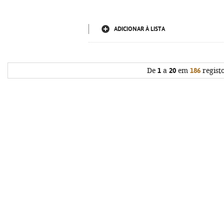
ADICIONAR À LISTA
De
1
a
20
em
186
regist