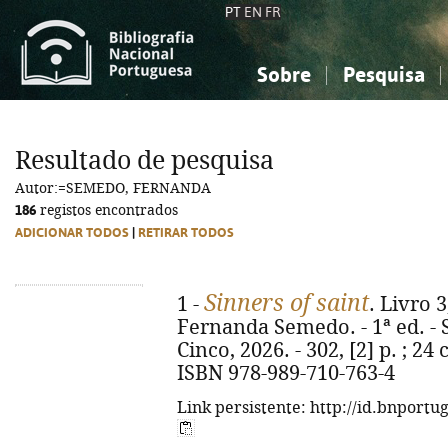
PT
EN
FR
Sobre
Pesquisa
Sobre a Bibliografia Nacional
Simples
Conhecimento, Informação...
Conhecimento, Informação...
Combinada
A
Resultado de pesquisa
Ciências sociais...
Ciências sociais...
Autor:=SEMEDO, FERNANDA
Arte, desporto...
Arte, desporto...
186
registos encontrados
ADICIONAR TODOS
|
RETIRAR TODOS
Sinners of saint
1 -
. Livro 3
Fernanda Semedo. - 1ª ed. - 
Cinco, 2026. - 302, [2] p. ; 24 
ISBN 978-989-710-763-4
Link persistente: http://id.bnportu