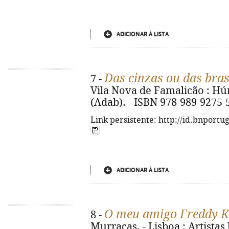
ADICIONAR À LISTA
Das cinzas ou das bra
7 -
Vila Nova de Famalicão : Húmu
(Adab). - ISBN 978-989-9275-
Link persistente: http://id.bnportu
ADICIONAR À LISTA
O meu amigo Freddy K
8 -
Murraças. - Lisboa : Artistas 