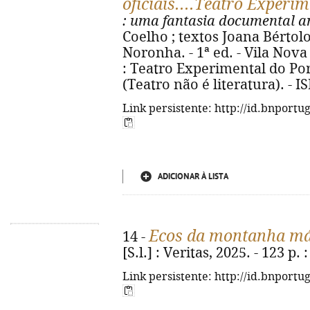
oficiais....Teatro Experi
: uma fantasia documental an
Coelho ; textos Joana Bértolo..
Noronha. - 1ª ed. - Vila Nov
: Teatro Experimental do Porto,
(Teatro não é literatura). - 
Link persistente: http://id.bnportu
ADICIONAR À LISTA
Ecos da montanha má
14 -
[S.l.] : Veritas, 2025. - 123 p. :
Link persistente: http://id.bnportu