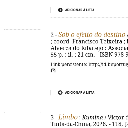
ADICIONAR À LISTA
Sob o efeito do destino
2 -
; coord. Francisco Teixeira ; i
Alverca do Ribatejo : Associ
55 p. : il. ; 21 cm. - ISBN 978
Link persistente: http://id.bnportu
ADICIONAR À LISTA
Limbo
3 -
;
Kumina
/ Victor d
Tinta-da-China, 2026. - 118, [