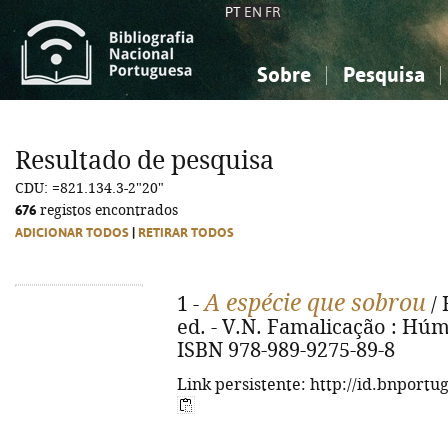
PT
EN
FR
Sobre
Pesquisa
Sobre a Bibliografia Nacional
Simples
Conhecimento, Informação...
Conhecimento, Informação...
Combinada
A
Resultado de pesquisa
Ciências sociais...
Ciências sociais...
CDU: =821.134.3-2"20"
Arte, desporto...
Arte, desporto...
676
registos encontrados
ADICIONAR TODOS
|
RETIRAR TODOS
A espécie que sobrou
1 -
/ 
ed. - V.N. Famalicação : Húmus
ISBN 978-989-9275-89-8
Link persistente: http://id.bnportu