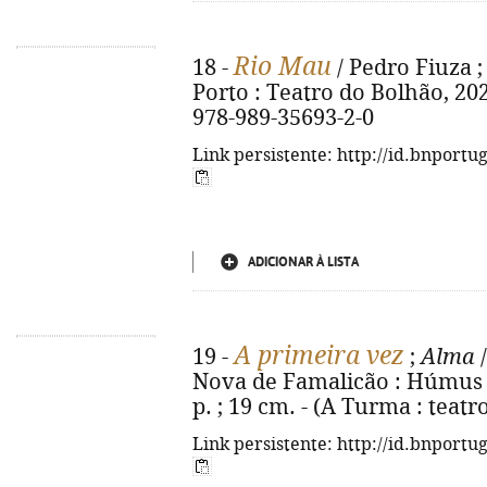
Rio Mau
18 -
/ Pedro Fiuza ; 
Porto : Teatro do Bolhão, 2025.
978-989-35693-2-0
Link persistente: http://id.bnportu
ADICIONAR À LISTA
A primeira vez
19 -
;
Alma
/
Nova de Famalicão : Húmus ; 
p. ; 19 cm. - (A Turma : teatr
Link persistente: http://id.bnportu