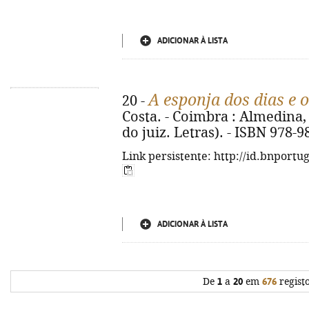
ADICIONAR À LISTA
A esponja dos dias e o
20 -
Costa. - Coimbra : Almedina, 2
do juiz. Letras). - ISBN 978-
Link persistente: http://id.bnportu
ADICIONAR À LISTA
De
1
a
20
em
676
regist