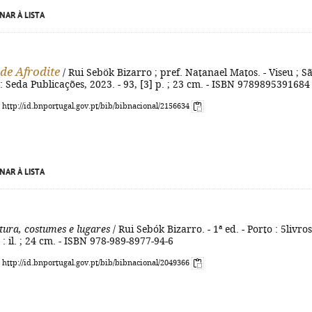
NAR À LISTA
de Afrodite
/ Rui Sebök Bizarro ; pref. Natanael Matos. - Viseu ; S
: Seda Publicações, 2023. - 93, [3] p. ; 23 cm. - ISBN 9789895391684
: http://id.bnportugal.gov.pt/bib/bibnacional/2156634
NAR À LISTA
tura, costumes e lugares
/ Rui Sebók Bizarro. - 1ª ed. - Porto : 5livros
 : il. ; 24 cm. - ISBN 978-989-8977-94-6
: http://id.bnportugal.gov.pt/bib/bibnacional/2049366