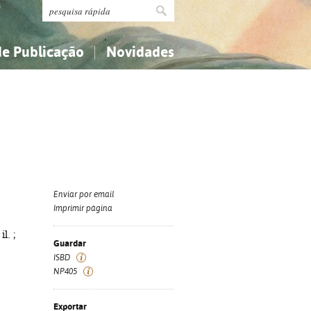
de Publicação
Novidades
s
Religião...
Religião...
Ciências aplicadas...
Ciências aplicadas...
História, geografia, biografias...
História, geografia, biografias...
Enviar por email
Imprimir página
l. ;
Guardar
ISBD
NP405
Exportar