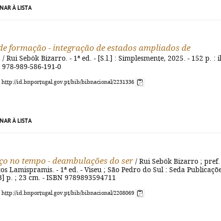
NAR À LISTA
e formação - integração de estados ampliados de
a
/ Rui Sebök Bizarro. - 1ª ed. - [S.l.] : Simplesmente, 2025. - 152 p. : il
N 978-989-586-191-0
: http://id.bnportugal.gov.pt/bib/bibnacional/2231336
NAR À LISTA
o no tempo - deambulações do ser
/ Rui Sebök Bizarro ; pref.
s Lamispramis. - 1ª ed. - Viseu ; São Pedro do Sul : Seda Publicaçõe
[3] p. ; 23 cm. - ISBN 9789893594711
: http://id.bnportugal.gov.pt/bib/bibnacional/2208069