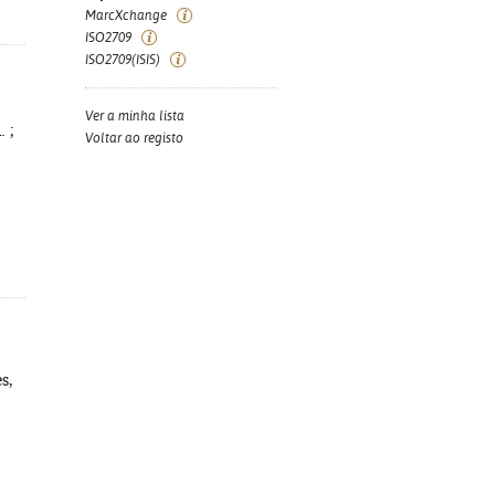
MarcXchange
ISO2709
ISO2709(ISIS)
Ver a minha lista
. ;
Voltar ao registo
s,