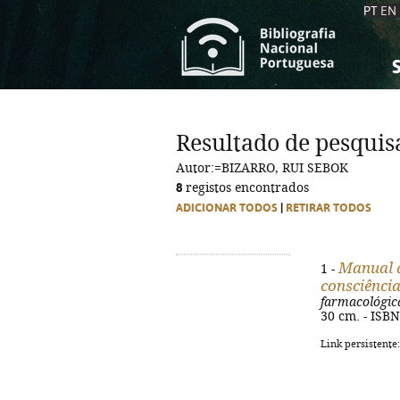
PT
EN
S
S
C
C
Resultado de pesquis
C
C
Autor:=BIZARRO, RUI SEBOK
A
A
8
registos encontrados
ADICIONAR TODOS
|
RETIRAR TODOS
Manual d
1 -
consciênci
farmacológic
30 cm. - ISB
Link persistente