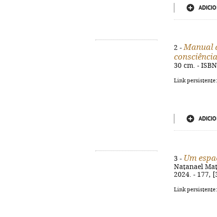
ADICIO
Manual d
2 -
consciênci
30 cm. - ISB
Link persistente
ADICIO
Um espaç
3 -
Natanael Mato
2024. - 177, 
Link persistente