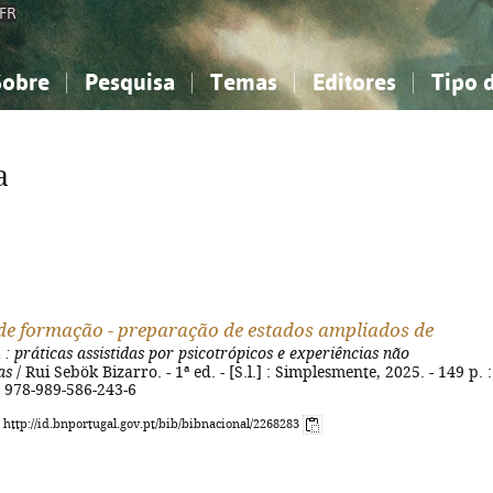
FR
Sobre
Pesquisa
Temas
Editores
Tipo 
obre a Bibliografia Nacional
imples
onhecimento, Informação...
onhecimento, Informação...
Combinada
A minha lista
Como utilizar
Filosofia, psicologia...
Filosofia, psicologia...
Perguntas frequente
a
iências sociais...
iências sociais...
Ciências exatas e naturais...
Ciências exatas e naturais...
rte, desporto...
rte, desporto...
Literatura, linguística...
Literatura, linguística...
e formação - preparação de estados ampliados de
a
: práticas assistidas por psicotrópicos e experiências não
as
/ Rui Sebök Bizarro. - 1ª ed. - [S.l.] : Simplesmente, 2025. - 149 p. : i
N 978-989-586-243-6
: http://id.bnportugal.gov.pt/bib/bibnacional/2268283