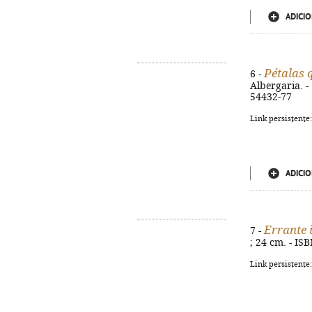
ADICIO
Pétalas 
6 -
Albergaria. - 
54432-77
Link persistente
ADICIO
Errante 
7 -
; 24 cm. - IS
Link persistente