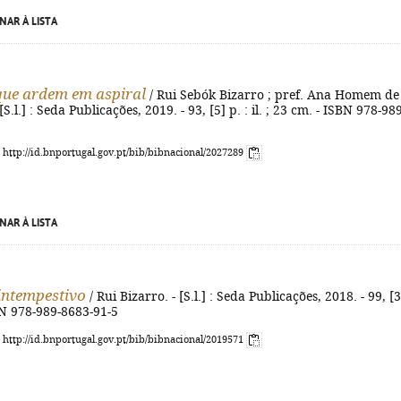
NAR À LISTA
que ardem em aspiral
/ Rui Sebók Bizarro ; pref. Ana Homem de
[S.l.] : Seda Publicações, 2019. - 93, [5] p. : il. ; 23 cm. - ISBN 978-989
: http://id.bnportugal.gov.pt/bib/bibnacional/2027289
NAR À LISTA
intempestivo
/ Rui Bizarro. - [S.l.] : Seda Publicações, 2018. - 99, [3
BN 978-989-8683-91-5
: http://id.bnportugal.gov.pt/bib/bibnacional/2019571