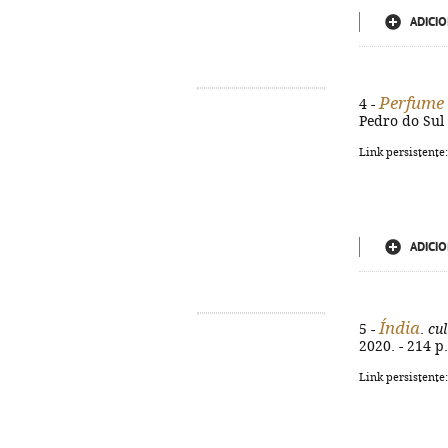
ADICIO
Perfume 
4 -
Pedro do Sul 
Link persistente
ADICIO
Índia
5 -
.
cul
2020. - 214 p.
Link persistente