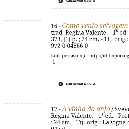
ADICIONAR À LISTA
Como vento selvagem
16 -
trad. Regina Valente. - 1ª ed. 
373, [1] p. ; 24 cm. - Tít. ori
972-0-04866-0
Link persistente: http://id.bnportu
ADICIONAR À LISTA
A vinha do anjo
17 -
/ Svev
Regina Valente. - 1ª ed. - Port
; 24 cm. - Tít. orig.: La vigna