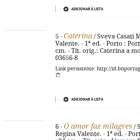
ADICIONAR À LISTA
Caterina
5 -
/ Sveva Casati M
Valente. - 1ª ed. - Porto : Por
cm. - Tít. orig.: Caterina a m
03656-8
Link persistente: http://id.bnportu
ADICIONAR À LISTA
O amor faz milagres
6 -
/ 
Regina Valente. - 1ª ed. - Port