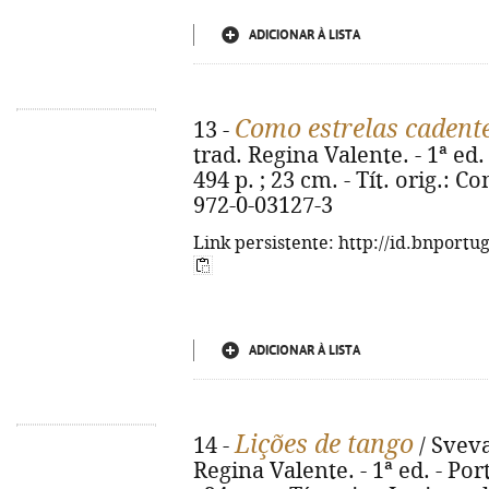
ADICIONAR À LISTA
Como estrelas cadent
13 -
trad. Regina Valente. - 1ª ed. 
494 p. ; 23 cm. - Tít. orig.: C
972-0-03127-3
Link persistente: http://id.bnportu
ADICIONAR À LISTA
Lições de tango
14 -
/ Sveva
Regina Valente. - 1ª ed. - Port