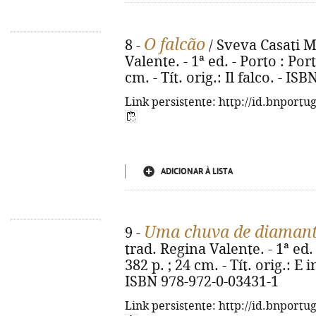
O falcão
8 -
/ Sveva Casati M
Valente. - 1ª ed. - Porto : Por
cm. - Tít. orig.: Il falco. - I
Link persistente: http://id.bnportu
ADICIONAR À LISTA
Uma chuva de diamant
9 -
trad. Regina Valente. - 1ª ed. 
382 p. ; 24 cm. - Tít. orig.: E
ISBN 978-972-0-03431-1
Link persistente: http://id.bnportu