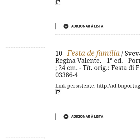
ADICIONAR À LISTA
Festa de família
10 -
/ Svev
Regina Valente. - 1ª ed. - Port
; 24 cm. - Tít. orig.: Festa di
03386-4
Link persistente: http://id.bnportu
ADICIONAR À LISTA