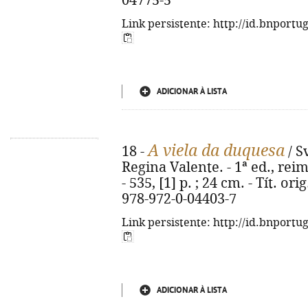
04775-5
Link persistente: http://id.bnportu
ADICIONAR À LISTA
A viela da duquesa
18 -
/ S
Regina Valente. - 1ª ed., reim
- 535, [1] p. ; 24 cm. - Tít. or
978-972-0-04403-7
Link persistente: http://id.bnportu
ADICIONAR À LISTA