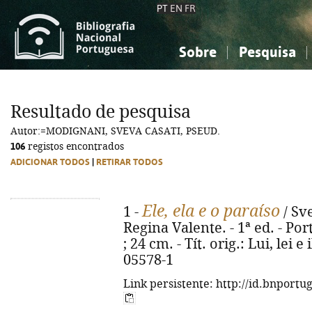
PT
EN
FR
Sobre
Pesquisa
Sobre a Bibliografia Nacional
Simples
Conhecimento, Informação...
Conhecimento, Informação...
Combinada
A
Resultado de pesquisa
Ciências sociais...
Ciências sociais...
Autor:=MODIGNANI, SVEVA CASATI, PSEUD.
Arte, desporto...
Arte, desporto...
106
registos encontrados
ADICIONAR TODOS
|
RETIRAR TODOS
Ele, ela e o paraíso
1 -
/ Sv
Regina Valente. - 1ª ed. - Port
; 24 cm. - Tít. orig.: Lui, lei 
05578-1
Link persistente: http://id.bnportu