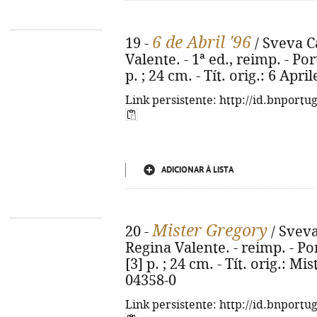
6 de Abril '96
19 -
/ Sveva C
Valente. - 1ª ed., reimp. - Por
p. ; 24 cm. - Tít. orig.: 6 Apr
Link persistente: http://id.bnportu
ADICIONAR À LISTA
Mister Gregory
20 -
/ Sveva
Regina Valente. - reimp. - Por
[3] p. ; 24 cm. - Tít. orig.: M
04358-0
Link persistente: http://id.bnportu