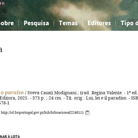
FR
Sobre
Pesquisa
Temas
Editores
Tipo 
obre a Bibliografia Nacional
imples
onhecimento, Informação...
onhecimento, Informação...
Combinada
A minha lista
Como utilizar
Filosofia, psicologia...
Filosofia, psicologia...
Perguntas frequente
a
iências sociais...
iências sociais...
Ciências exatas e naturais...
Ciências exatas e naturais...
rte, desporto...
rte, desporto...
Literatura, linguística...
Literatura, linguística...
e o paraíso
/ Sveva Casati Modignani ; trad. Regina Valente. - 1ª ed.
Editora, 2025. - 373 p. ; 24 cm. - Tít. orig.: Lui, lei e il paradiso. - IS
578-1
: http://id.bnportugal.gov.pt/bib/bibnacional/2248111
NAR À LISTA