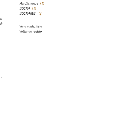
MarcXchange
ISO2709
ISO2709(ISIS)
ª
di.
Ver a minha lista
Voltar ao registo
 :