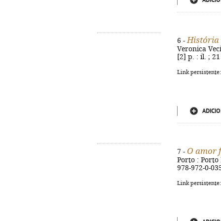
ADICIO
História
6 -
Veronica Veci 
[2] p. : il. ;
Link persistente
ADICIO
O amor f
7 -
Porto : Porto 
978-972-0-03
Link persistente