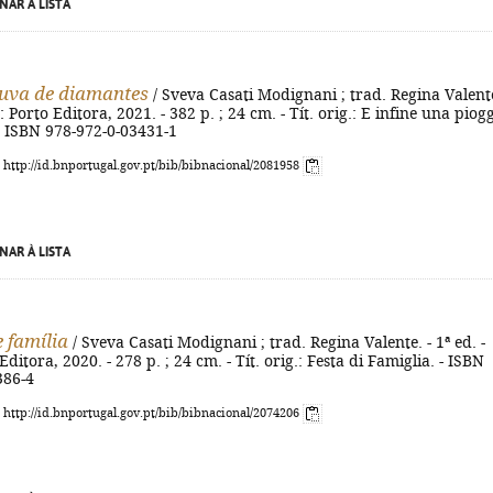
NAR À LISTA
uva de diamantes
/ Sveva Casati Modignani ; trad. Regina Valente
 : Porto Editora, 2021. - 382 p. ; 24 cm. - Tít. orig.: E infine una piog
- ISBN 978-972-0-03431-1
: http://id.bnportugal.gov.pt/bib/bibnacional/2081958
NAR À LISTA
e família
/ Sveva Casati Modignani ; trad. Regina Valente. - 1ª ed. -
Editora, 2020. - 278 p. ; 24 cm. - Tít. orig.: Festa di Famiglia. - ISBN
386-4
: http://id.bnportugal.gov.pt/bib/bibnacional/2074206