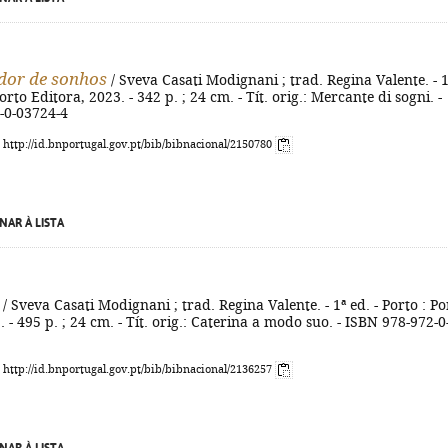
dor de sonhos
/ Sveva Casati Modignani ; trad. Regina Valente. - 1
Porto Editora, 2023. - 342 p. ; 24 cm. - Tít. orig.: Mercante di sogni. -
-0-03724-4
: http://id.bnportugal.gov.pt/bib/bibnacional/2150780
NAR À LISTA
/ Sveva Casati Modignani ; trad. Regina Valente. - 1ª ed. - Porto : Po
 - 495 p. ; 24 cm. - Tít. orig.: Caterina a modo suo. - ISBN 978-972-0
: http://id.bnportugal.gov.pt/bib/bibnacional/2136257