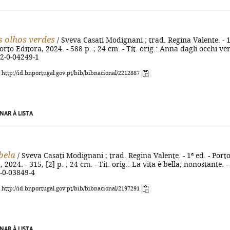
 olhos verdes
/ Sveva Casati Modignani ; trad. Regina Valente. - 1
Porto Editora, 2024. - 588 p. ; 24 cm. - Tít. orig.: Anna dagli occhi ver
72-0-04249-1
: http://id.bnportugal.gov.pt/bib/bibnacional/2212887
NAR À LISTA
bela
/ Sveva Casati Modignani ; trad. Regina Valente. - 1ª ed. - Porto
 2024. - 315, [2] p. ; 24 cm. - Tít. orig.: La vita è bella, nonostante. -
-0-03849-4
: http://id.bnportugal.gov.pt/bib/bibnacional/2197291
NAR À LISTA