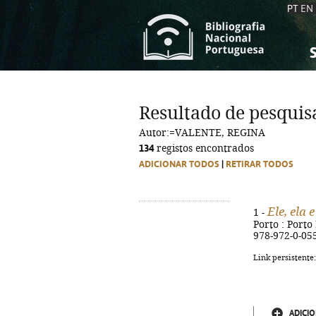
PT
EN
S
S
C
C
Resultado de pesquis
C
C
Autor:=VALENTE, REGINA
A
A
134
registos encontrados
ADICIONAR TODOS
|
RETIRAR TODOS
Ele, ela 
1 -
Porto : Porto 
978-972-0-05
Link persistente
ADICIO