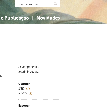
de Publicação
Novidades
s
Religião...
Religião...
Ciências aplicadas...
Ciências aplicadas...
História, geografia, biografias...
História, geografia, biografias...
Enviar por email
 -
Imprimir página
BN
Guardar
ISBD
NP405
Exportar