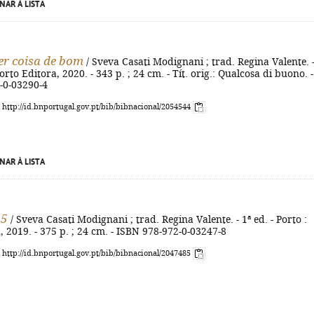
NAR À LISTA
r coisa de bom
/ Sveva Casati Modignani ; trad. Regina Valente. -
Porto Editora, 2020. - 343 p. ; 24 cm. - Tít. orig.: Qualcosa di buono. -
-0-03290-4
: http://id.bnportugal.gov.pt/bib/bibnacional/2054544
NAR À LISTA
05
/ Sveva Casati Modignani ; trad. Regina Valente. - 1ª ed. - Porto :
, 2019. - 375 p. ; 24 cm. - ISBN 978-972-0-03247-8
: http://id.bnportugal.gov.pt/bib/bibnacional/2047485