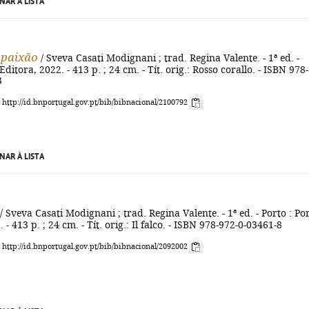
NAR À LISTA
 paixão
/ Sveva Casati Modignani ; trad. Regina Valente. - 1ª ed. -
Editora, 2022. - 413 p. ; 24 cm. - Tít. orig.: Rosso corallo. - ISBN 978-
3
: http://id.bnportugal.gov.pt/bib/bibnacional/2100792
NAR À LISTA
/ Sveva Casati Modignani ; trad. Regina Valente. - 1ª ed. - Porto : Po
 - 413 p. ; 24 cm. - Tít. orig.: Il falco. - ISBN 978-972-0-03461-8
: http://id.bnportugal.gov.pt/bib/bibnacional/2092002