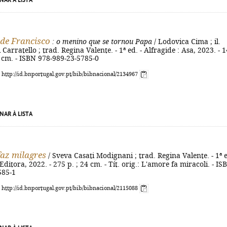
NAR À LISTA
 de Francisco
: o menino que se tornou Papa
/ Lodovica Cima ; il.
Carratello ; trad. Regina Valente. - 1ª ed. - Alfragide : Asa, 2023. - 1
 21 cm. - ISBN 978-989-23-5785-0
: http://id.bnportugal.gov.pt/bib/bibnacional/2134967
NAR À LISTA
az milagres
/ Sveva Casati Modignani ; trad. Regina Valente. - 1ª e
Editora, 2022. - 275 p. ; 24 cm. - Tít. orig.: L'amore fa miracoli. - IS
585-1
: http://id.bnportugal.gov.pt/bib/bibnacional/2115088