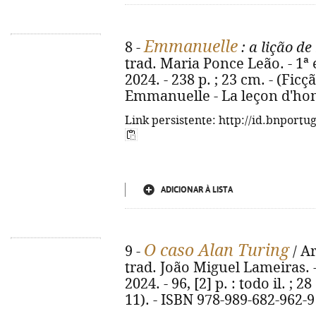
Emmanuelle
8 -
: a lição d
trad. Maria Ponce Leão. - 1ª 
2024. - 238 p. ; 23 cm. - (Ficç
Emmanuelle - La leçon d'hom
Link persistente: http://id.bnportu
ADICIONAR À LISTA
O caso Alan Turing
9 -
/ Ar
trad. João Miguel Lameiras. - 
2024. - 96, [2] p. : todo il. ; 2
11). - ISBN 978-989-682-962-9