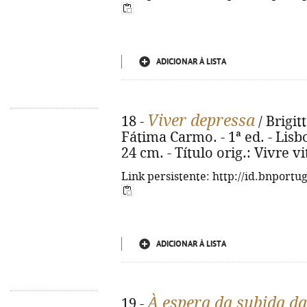
ADICIONAR À LISTA
Viver depressa
18 -
/ Brigit
Fátima Carmo. - 1ª ed. - Lisboa
24 cm. - Título orig.: Vivre v
Link persistente: http://id.bnportu
ADICIONAR À LISTA
À espera da subida d
19 -