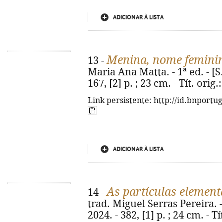
ADICIONAR À LISTA
Menina, nome femini
13 -
Maria Ana Matta. - 1ª ed. - [S.l
167, [2] p. ; 23 cm. - Tít. orig
Link persistente: http://id.bnportu
ADICIONAR À LISTA
As partículas element
14 -
trad. Miguel Serras Pereira. -
2024. - 382, [1] p. ; 24 cm. - T