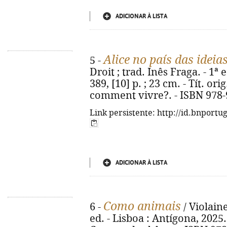
ADICIONAR À LISTA
Alice no país das ideia
5 -
Droit ; trad. Inês Fraga. - 1ª 
389, [10] p. ; 23 cm. - Tít. ori
comment vivre?. - ISBN 978-
Link persistente: http://id.bnportu
ADICIONAR À LISTA
Como animais
6 -
/ Violaine
ed. - Lisboa : Antígona, 2025. -