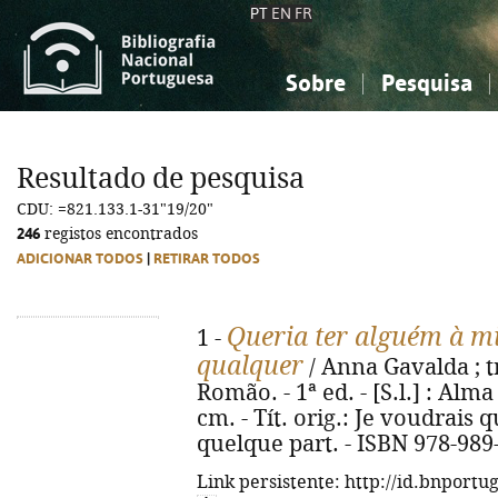
PT
EN
FR
Sobre
Pesquisa
Sobre a Bibliografia Nacional
Simples
Conhecimento, Informação...
Conhecimento, Informação...
Combinada
A
Resultado de pesquisa
Ciências sociais...
Ciências sociais...
CDU: =821.133.1-31"19/20"
Arte, desporto...
Arte, desporto...
246
registos encontrados
ADICIONAR TODOS
|
RETIRAR TODOS
Queria ter alguém à m
1 -
qualquer
/ Anna Gavalda ; 
Romão. - 1ª ed. - [S.l.] : Alma
cm. - Tít. orig.: Je voudrais
quelque part. - ISBN 978-989
Link persistente: http://id.bnportu