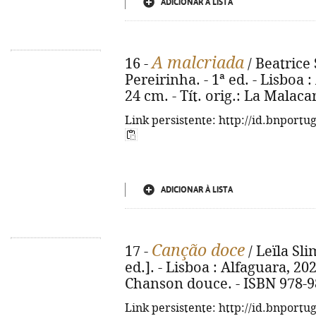
ADICIONAR À LISTA
A malcriada
16 -
/ Beatrice 
Pereirinha. - 1ª ed. - Lisboa : 
24 cm. - Tít. orig.: La Malac
Link persistente: http://id.bnportu
ADICIONAR À LISTA
Canção doce
17 -
/ Leïla Sli
ed.]. - Lisboa : Alfaguara, 2025
Chanson douce. - ISBN 978-9
Link persistente: http://id.bnportu