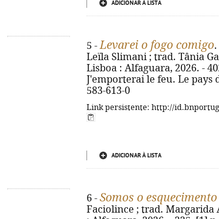
ADICIONAR À LISTA
Levarei o fogo comigo
5 -
.
Leïla Slimani ; trad. Tânia Ga
Lisboa : Alfaguara, 2026. - 402,
J'emporterai le feu. Le pays d
583-613-0
Link persistente: http://id.bnportu
ADICIONAR À LISTA
Somos o esquecimento
6 -
Faciolince ; trad. Margarida 