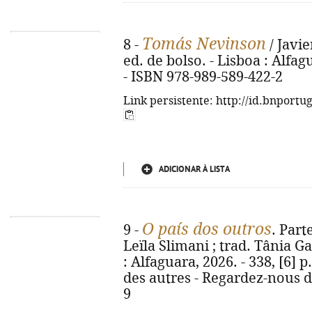
Tomás Nevinson
8 -
/ Javie
ed. de bolso. - Lisboa : Alfagu
- ISBN 978-989-589-422-2
Link persistente: http://id.bnportu
ADICIONAR À LISTA
O país dos outros
9 -
. Par
Leïla Slimani ; trad. Tânia Ga
: Alfaguara, 2026. - 338, [6] p.
des autres - Regardez-nous d
9