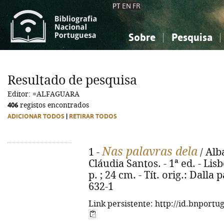
PT
EN
FR
Sobre
Pesquisa
Sobre a Bibliografia Nacional
Simples
Conhecimento, Informação...
Conhecimento, Informação...
Combinada
A
Resultado de pesquisa
Ciências sociais...
Ciências sociais...
Editor: =ALFAGUARA
Arte, desporto...
Arte, desporto...
406
registos encontrados
ADICIONAR TODOS
|
RETIRAR TODOS
Nas palavras dela
1 -
/ Alb
Cláudia Santos. - 1ª ed. - Lisb
p. ; 24 cm. - Tít. orig.: Dalla 
632-1
Link persistente: http://id.bnportu