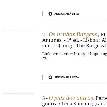
ADICIONAR À LISTA
Os irmãos Burgess
2 -
/ El
Antunes. - 1ª ed. - Lisboa : Al
cm. - Tít. orig.: The Burgess
Link persistente: http://id.bnportu
ADICIONAR À LISTA
O país dos outros
3 -
. Part
guerra / Leïla Slimani ; trad.