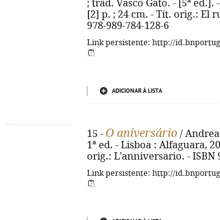
; trad. Vasco Gato. - [5ª ed.].
[2] p. ; 24 cm. - Tít. orig.: El
978-989-784-128-6
Link persistente: http://id.bnportu
ADICIONAR À LISTA
O aniversário
15 -
/ Andrea 
1ª ed. - Lisboa : Alfaguara, 202
orig.: L'anniversario. - ISBN
Link persistente: http://id.bnportu