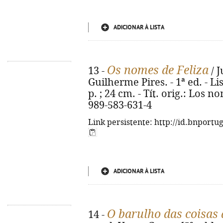
ADICIONAR À LISTA
Os nomes de Feliza
13 -
/ J
Guilherme Pires. - 1ª ed. - Li
p. ; 24 cm. - Tít. orig.: Los 
989-583-631-4
Link persistente: http://id.bnportu
ADICIONAR À LISTA
O barulho das coisas 
14 -