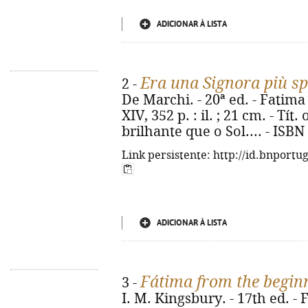
ADICIONAR À LISTA
Era una Signora più sp
2 -
De Marchi. - 20ª ed. - Fatima 
XIV, 352 p. : il. ; 21 cm. - Tí
brilhante que o Sol.... - ISB
Link persistente: http://id.bnportu
ADICIONAR À LISTA
Fátima from the begin
3 -
I. M. Kingsbury. - 17th ed. -