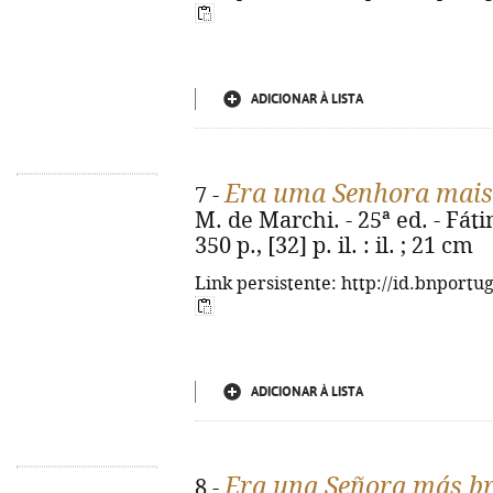
ADICIONAR À LISTA
Era uma Senhora mais 
7 -
M. de Marchi. - 25ª ed. - Fát
350 p., [32] p. il. : il. ; 21 cm
Link persistente: http://id.bnportu
ADICIONAR À LISTA
Era una Señora más bril
8 -