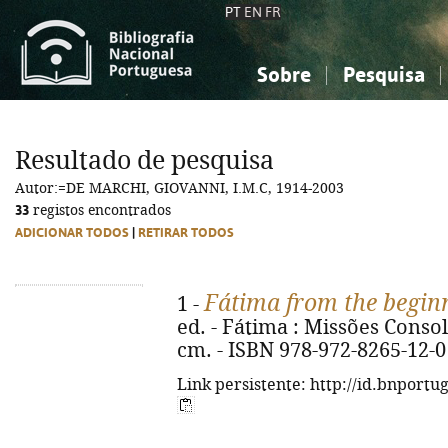
PT
EN
FR
Sobre
Pesquisa
Sobre a Bibliografia Nacional
Simples
Conhecimento, Informação...
Conhecimento, Informação...
Combinada
A
Resultado de pesquisa
Ciências sociais...
Ciências sociais...
Autor:=DE MARCHI, GIOVANNI, I.M.C, 1914-2003
Arte, desporto...
Arte, desporto...
33
registos encontrados
ADICIONAR TODOS
|
RETIRAR TODOS
Fátima from the begin
1 -
ed. - Fátima : Missões Consolata
cm. - ISBN 978-972-8265-12-0
Link persistente: http://id.bnportu