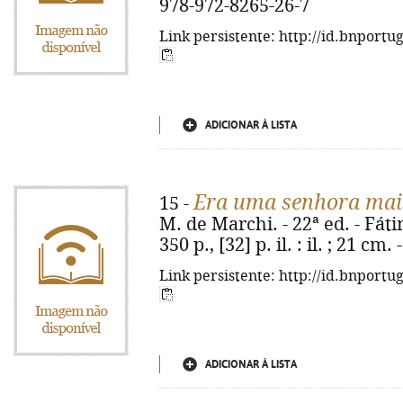
978-972-8265-26-7
Link persistente: http://id.bnportu
ADICIONAR À LISTA
Era uma senhora mais
15 -
M. de Marchi. - 22ª ed. - Fát
350 p., [32] p. il. : il. ; 21 c
Link persistente: http://id.bnportu
ADICIONAR À LISTA