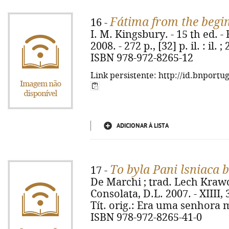
Fátima from the begi
16 -
I. M. Kingsbury. - 15 th ed. 
2008. - 272 p., [32] p. il. : il. 
ISBN 978-972-8265-12
Link persistente: http://id.bnportu
ADICIONAR À LISTA
To byla Pani lsniaca b
17 -
De Marchi ; trad. Lech Krawc
Consolata, D.L. 2007. - XIIII, 320
Tít. orig.: Era uma senhora m
ISBN 978-972-8265-41-0