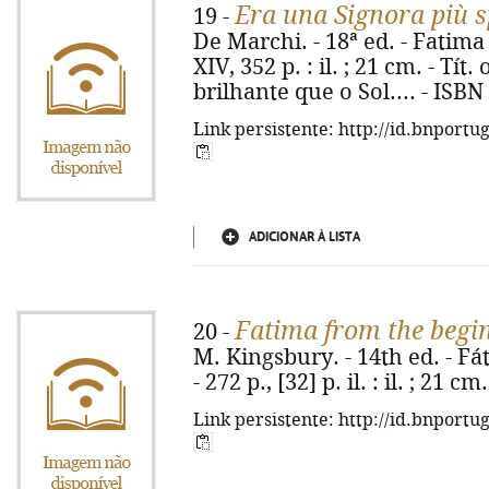
Era una Signora più s
19 -
De Marchi. - 18ª ed. - Fatima 
XIV, 352 p. : il. ; 21 cm. - Tí
brilhante que o Sol.... - ISB
Link persistente: http://id.bnportu
ADICIONAR À LISTA
Fatima from the begi
20 -
M. Kingsbury. - 14th ed. - Fá
- 272 p., [32] p. il. : il. ; 21 c
Link persistente: http://id.bnportu