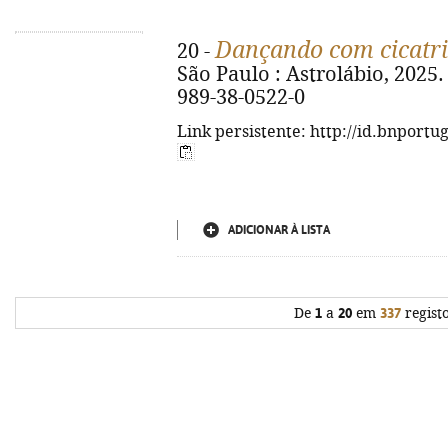
Dançando com cicatri
20 -
São Paulo : Astrolábio, 2025. -
989-38-0522-0
Link persistente: http://id.bnportu
ADICIONAR À LISTA
De
1
a
20
em
337
regist