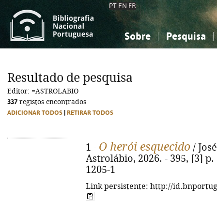
PT
EN
FR
Sobre
Pesquisa
Sobre a Bibliografia Nacional
Simples
Conhecimento, Informação...
Conhecimento, Informação...
Combinada
A
Resultado de pesquisa
Ciências sociais...
Ciências sociais...
Editor: =ASTROLABIO
Arte, desporto...
Arte, desporto...
337
registos encontrados
ADICIONAR TODOS
|
RETIRAR TODOS
O herói esquecido
1 -
/ José
Astrolábio, 2026. - 395, [3] p.
1205-1
Link persistente: http://id.bnportu