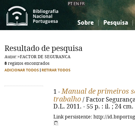
PT
EN
FR
Sobre
Pesquisa
Sobre a Bibliografia Nacional
Simples
Conhecimento, Informação...
Conhecimento, Informação...
Combinada
A
Resultado de pesquisa
Ciências sociais...
Ciências sociais...
Autor:=FACTOR DE SEGURANCA
Arte, desporto...
Arte, desporto...
8
registos encontrados
ADICIONAR TODOS
|
RETIRAR TODOS
Manual de primeiros s
1 -
trabalho
/ Factor Segurança.
D.L. 2011. - 55 p. : il. ; 24 c
Link persistente: http://id.bnportu