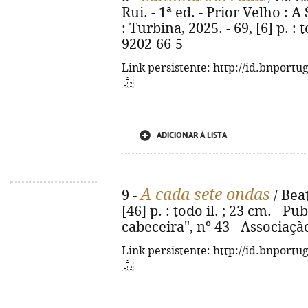
Rui. - 1ª ed. - Prior Velho : 
: Turbina, 2025. - 69, [6] p. : 
9202-66-5
Link persistente: http://id.bnportu
ADICIONAR À LISTA
A cada sete ondas
9 -
/ Beatr
[46] p. : todo il. ; 23 cm. -
cabeceira", nº 43 - Associaç
Link persistente: http://id.bnportu