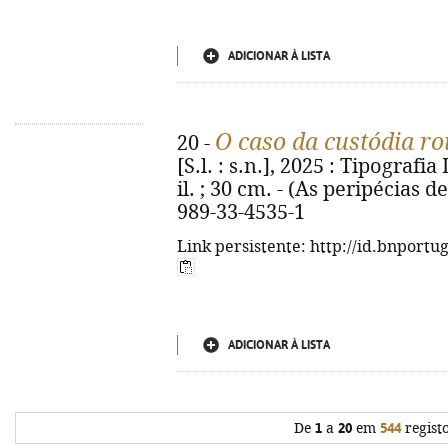
ADICIONAR À LISTA
O caso da custódia r
20 -
[S.l. : s.n.], 2025 : Tipografia
il. ; 30 cm. - (As peripécias d
989-33-4535-1
Link persistente: http://id.bnportu
ADICIONAR À LISTA
De
1
a
20
em
544
regist