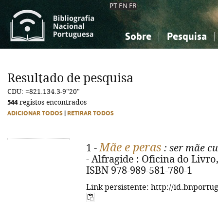
PT
EN
FR
Sobre
Pesquisa
Sobre a Bibliografia Nacional
Simples
Conhecimento, Informação...
Conhecimento, Informação...
Combinada
A
Resultado de pesquisa
Ciências sociais...
Ciências sociais...
CDU: =821.134.3-9"20"
Arte, desporto...
Arte, desporto...
544
registos encontrados
ADICIONAR TODOS
|
RETIRAR TODOS
Mãe e peras
1 -
: ser mãe cu
- Alfragide : Oficina do Livro, 
ISBN 978-989-581-780-1
Link persistente: http://id.bnportu