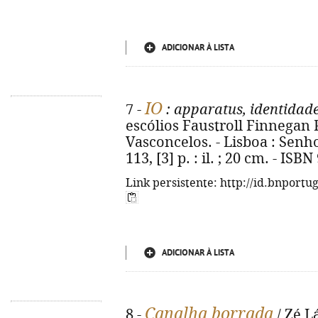
ADICIONAR À LISTA
IO
7 -
: apparatus, identidad
escólios Faustroll Finnegan P
Vasconcelos. - Lisboa : Senh
113, [3] p. : il. ; 20 cm. - IS
Link persistente: http://id.bnportu
ADICIONAR À LISTA
Canalha borrada
8 -
/ Zé L