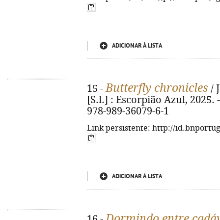
ADICIONAR À LISTA
Butterfly chronicles
15 -
/ 
[S.l.] : Escorpião Azul, 2025. -
978-989-36079-6-1
Link persistente: http://id.bnportu
ADICIONAR À LISTA
Dormindo entre cadá
16 -