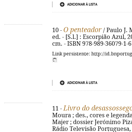
ADICIONAR À LISTA
O penteador
10 -
/ Paulo J. 
ed. - [S.l.] : Escorpião Azul, 20
cm. - ISBN 978-989-36079-1-6
Link persistente: http://id.bnportu
ADICIONAR À LISTA
Livro do desassosseg
11 -
Moura ; des., cores e legen
Majer ; dossier Jerónimo Pizarr
Rádio Televisão Portuguesa, 202