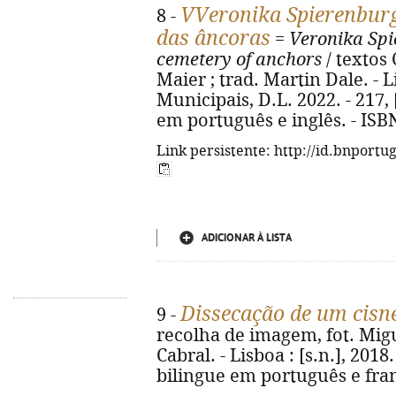
VVeronika Spierenburg
8 -
das âncoras
=
Veronika Spi
cemetery of anchors
/ textos 
Maier ; trad. Martin Dale. - 
Municipais, D.L. 2022. - 217, [3
em português e inglês. - ISB
Link persistente: http://id.bnportu
ADICIONAR À LISTA
Dissecação de um cisn
9 -
recolha de imagem, fot. Migu
Cabral. - Lisboa : [s.n.], 2018. -
bilingue em português e fra