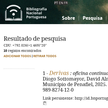
PT
EN
FR
Sobre
Pesquisa
Sobre a Bibliografia Nacional
Simples
Conhecimento, Informação...
Conhecimento, Informação...
Combinada
A
Resultado de pesquisa
Ciências sociais...
Ciências sociais...
CDU: =792.026(=1:469)"20"
Arte, desporto...
Arte, desporto...
10
registos encontrados
ADICIONAR TODOS
|
RETIRAR TODOS
Derivas
1 -
: oficina contin
Diogo Sottomayor, David Almei
Município de Penafiel, 2025. -
989-8274-12-0
Link persistente: http://id.bnportu