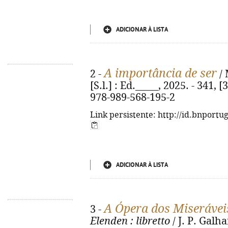
ADICIONAR À LISTA
A importância de ser
2 -
/ 
[S.l.] : Ed._____, 2025. - 341, [
978-989-568-195-2
Link persistente: http://id.bnportu
ADICIONAR À LISTA
A Ópera dos Miserávei
3 -
Elenden
: libretto
/ J. P. Galhan