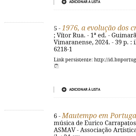
ADICIONAR À LISTA
1976, a evolução dos c
5 -
; Vítor Rua. - 1ª ed. - Guimar
Vimaranense, 2024. - 39 p. : i
6218-1
Link persistente: http://id.bnportu
ADICIONAR À LISTA
Mautempo em Portuga
6 -
música de Eurico Carrapatoso
ASMAV - Associação Artística