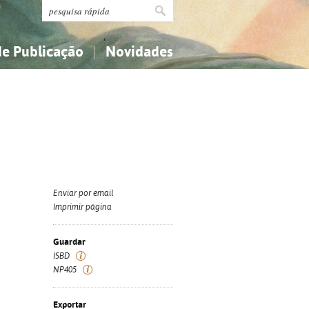
de Publicação
Novidades
s
Religião...
Religião...
Ciências aplicadas...
Ciências aplicadas...
História, geografia, biografias...
História, geografia, biografias...
Enviar por email
Imprimir página
Guardar
ISBD
NP405
Exportar