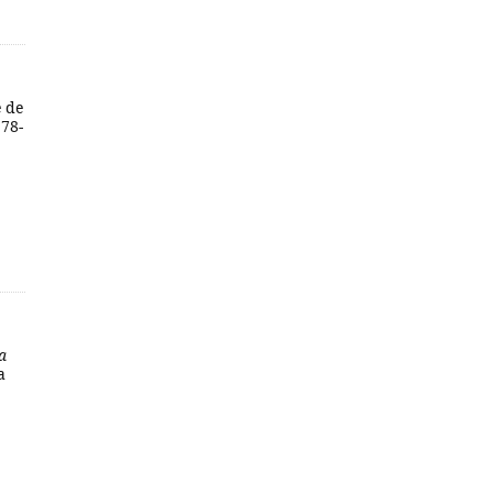
 de
978-
a
a