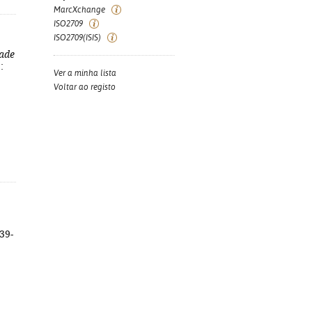
MarcXchange
ISO2709
ISO2709(ISIS)
dade
:
Ver a minha lista
Voltar ao registo
-39-