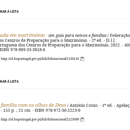
NAR À LISTA
ada em matrimónio
: um guia para noivos e famílias
/ Federação
s Centros de Preparação para o Matrimónio. - 2ª ed. - [S.l.] :
rtuguesa dos Centros de Preparação para o Matrimónio, 2022. - 40
 - ISBN 978-989-33-3818-6
: http://id.bnportugal.gov.pt/bib/bibnacional/2130116
NAR À LISTA
 família com os olhos de Deus
/ António Couto. - 1ª ed. - Apelaç
 - 155 p. ; 21 cm. - ISBN 978-972-30-2223-0
: http://id.bnportugal.gov.pt/bib/bibnacional/2123569