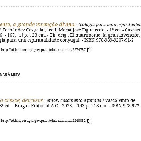
nto, a grande invenção divina
: teologia para uma espirituali
é Fernández Castiella ; trad. Maria José Figueiredo. - 1ª ed. - Cascais 
 - 167, [1] p. ; 23 cm. - Tít. orig.: El matrimonio, la gran invención
ogía para una espiritualidade conyugal. - ISBN 978-989-9207-91-2
: http://id.bnportugal.gov.pt/bib/bibnacional/2274737
NAR À LISTA
o cresce, decresce
: amor, casamento e família
/ Vasco Pinto de
ª ed. - Braga : Editorial A.O., 2025. - 143 p. ; 18 cm. - ISBN 978-972
: http://id.bnportugal.gov.pt/bib/bibnacional/2248882