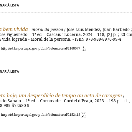
NAR À LISTA
a bem vivida
: moral da pessoa
/ José Luis Méndez, Juan Barbeito ;
sé Figueiredo. - 1ª ed. - Cascais : Lucerna, 2024. - 118, [2] p. ; 23 cm
na vida lograda - Moral de la persona. - ISBN 978-989-8976-99-4
: http://id.bnportugal.gov.pt/bib/bibnacional/2168077
NAR À LISTA
o hoje, um desperdício de tempo ou acto de coragem
/
o Sapalo. - 1ª ed. - Carnaxide : Cordel d'Prata, 2023. - 198 p. : il. ;
78-989-572580-9
: http://id.bnportugal.gov.pt/bib/bibnacional/2152418