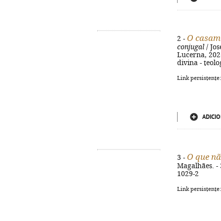
O casame
2 -
conjugal
/ Jos
Lucerna, 2026.
divina - teol
Link persistente
ADICIO
O que nã
3 -
Magalhães. - 3
1029-2
Link persistente