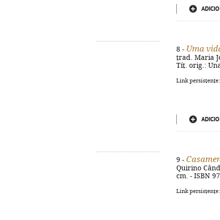
ADICIO
Uma vid
8 -
trad. Maria Jo
Tít. orig.: U
Link persistente
ADICIO
Casament
9 -
Quirino Cândid
cm. - ISBN 9
Link persistente