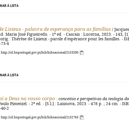
NAR À LISTA
de Lisieux - palavra de esperança para as famílias
/ Jacques
d. Maria José Figueiredo. - 1ª ed. - Cascais : Lucerna, 2023. - 143, [1
. orig.: Thérèse de Lisieux - parole d'espérance pour les familles. - I
-73-4
: http://id.bnportugal.gov.pt/bib/bibnacional/2153200
NAR À LISTA
cai a Deus no vosso corpo
: conceitos e perspetivas da teologia do
aulo Pimentel. - 2ª ed. - [S.l.] : Laisnova, 2023. - 478 p. ; 24 cm. - IS
-40-2
: http://id.bnportugal.gov.pt/bib/bibnacional/2152763