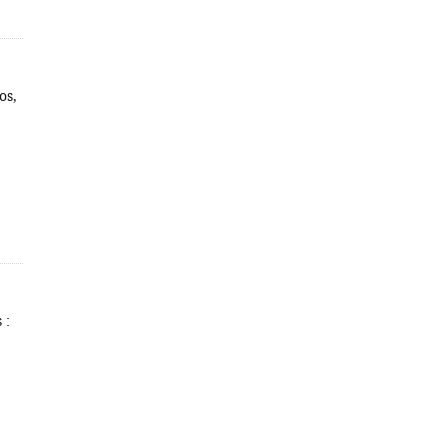
os,
 :