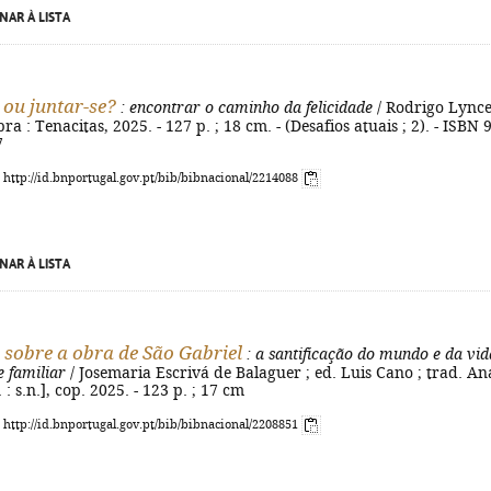
NAR À LISTA
 ou juntar-se?
: encontrar o caminho da felicidade
/ Rodrigo Lynce
ra : Tenacitas, 2025. - 127 p. ; 18 cm. - (Desafios atuais ; 2). - ISBN 
7
: http://id.bnportugal.gov.pt/bib/bibnacional/2214088
NAR À LISTA
 sobre a obra de São Gabriel
: a santificação do mundo e da vid
 familiar
/ Josemaria Escrivá de Balaguer ; ed. Luis Cano ; trad. An
. : s.n.], cop. 2025. - 123 p. ; 17 cm
: http://id.bnportugal.gov.pt/bib/bibnacional/2208851