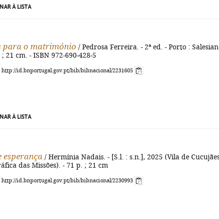
NAR À LISTA
s para o matrimónio
/ Pedrosa Ferreira. - 2ª ed. - Porto : Salesian
. ; 21 cm. - ISBN 972-690-428-5
: http://id.bnportugal.gov.pt/bib/bibnacional/2231605
NAR À LISTA
e esperança
/ Hermínia Nadais. - [S.l. : s.n.], 2025 (Vila de Cucujães
áfica das Missões). - 71 p. ; 21 cm
: http://id.bnportugal.gov.pt/bib/bibnacional/2230993