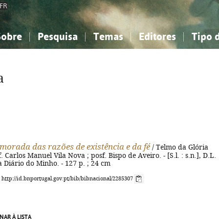
FR
Sobre
Pesquisa
Temas
Editores
Tipo 
obre a Bibliografia Nacional
imples
onhecimento, Informação...
onhecimento, Informação...
Combinada
A minha lista
Como utilizar
Filosofia, psicologia...
Filosofia, psicologia...
Perguntas frequente
a
iências sociais...
iências sociais...
Ciências exatas e naturais...
Ciências exatas e naturais...
rte, desporto...
rte, desporto...
Literatura, linguística...
Literatura, linguística...
 morada das razões de existência e da fé
/ Telmo da Glória
. Carlos Manuel Vila Nova ; posf. Bispo de Aveiro. - [S.l. : s.n.], D.L.
a Diário do Minho. - 127 p. ; 24 cm
: http://id.bnportugal.gov.pt/bib/bibnacional/2285307
NAR À LISTA