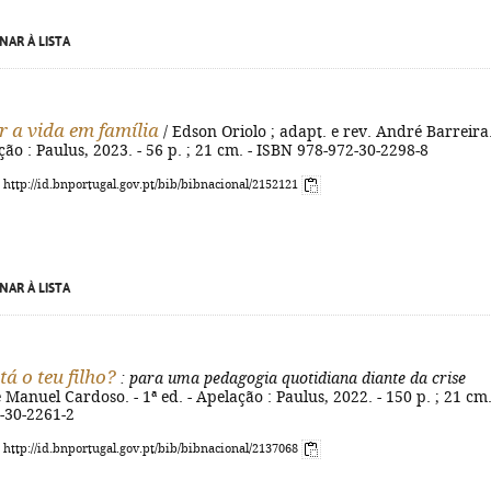
NAR À LISTA
r a vida em família
/ Edson Oriolo ; adapt. e rev. André Barreira.
ação : Paulus, 2023. - 56 p. ; 21 cm. - ISBN 978-972-30-2298-8
: http://id.bnportugal.gov.pt/bib/bibnacional/2152121
NAR À LISTA
á o teu filho?
: para uma pedagogia quotidiana diante da crise
é Manuel Cardoso. - 1ª ed. - Apelação : Paulus, 2022. - 150 p. ; 21 cm.
-30-2261-2
: http://id.bnportugal.gov.pt/bib/bibnacional/2137068