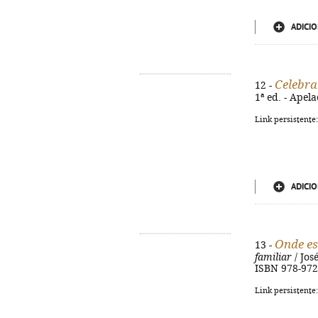
ADICIO
Celebra
12 -
1ª ed. - Apel
Link persistente
ADICIO
Onde est
13 -
familiar
/ Jos
ISBN 978-972
Link persistente