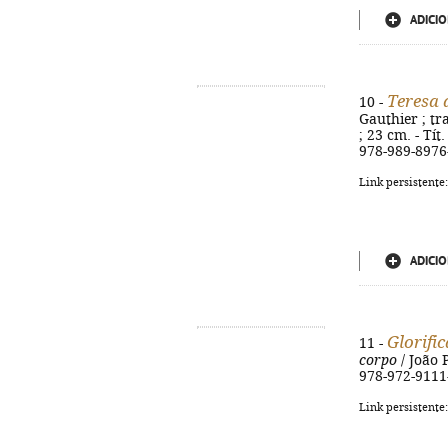
ADICIO
Teresa 
10 -
Gauthier ; tra
; 23 cm. - Tít
978-989-8976
Link persistente
ADICIO
Glorifi
11 -
corpo
/ João P
978-972-9111
Link persistente