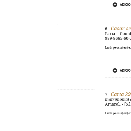
ADICIO
Casar-se
6 -
Faria. - Coimb
989-8665-60-
Link persistente
ADICIO
Carta 29
7 -
matrimonial e
Amaral. - [S.l
Link persistente