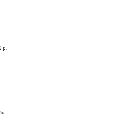
8 p.
ão :