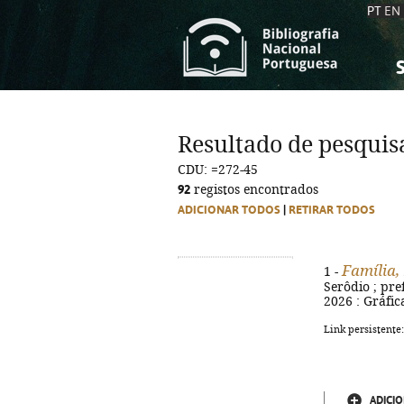
PT
EN
S
S
C
C
Resultado de pesquis
C
C
CDU: =272-45
A
A
92
registos encontrados
ADICIONAR TODOS
|
RETIRAR TODOS
Família,
1 -
Serôdio ; pref
2026 : Gráfic
Link persistente
ADICIO