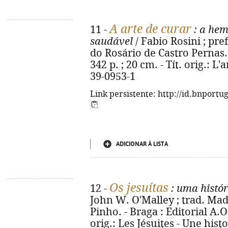
A arte de curar
11 -
: a hem
saudável
/ Fabio Rosini ; pr
do Rosário de Castro Pernas. -
342 p. ; 20 cm. - Tít. orig.: L
39-0953-1
Link persistente: http://id.bnportu
ADICIONAR À LISTA
Os jesuítas
12 -
: uma histór
John W. O'Malley ; trad. Mad
Pinho. - Braga : Editorial A.O.,
orig.: Les Jésuites - Une hist