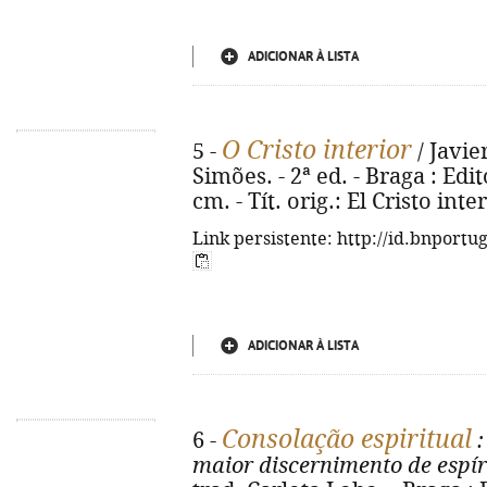
ADICIONAR À LISTA
O Cristo interior
5 -
/ Javie
Simões. - 2ª ed. - Braga : Edit
cm. - Tít. orig.: El Cristo int
Link persistente: http://id.bnportu
ADICIONAR À LISTA
Consolação espiritual
6 -
:
maior discernimento de espír