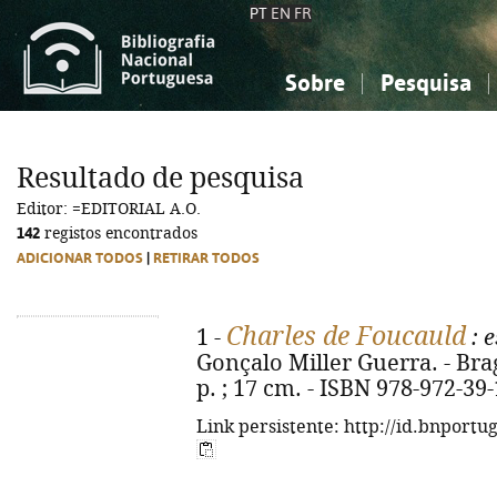
PT
EN
FR
Sobre
Pesquisa
Sobre a Bibliografia Nacional
Simples
Conhecimento, Informação...
Conhecimento, Informação...
Combinada
A
Resultado de pesquisa
Ciências sociais...
Ciências sociais...
Editor: =EDITORIAL A.O.
Arte, desporto...
Arte, desporto...
142
registos encontrados
ADICIONAR TODOS
|
RETIRAR TODOS
Charles de Foucauld
1 -
: 
Gonçalo Miller Guerra. - Braga
p. ; 17 cm. - ISBN 978-972-39
Link persistente: http://id.bnportu