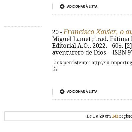
ADICIONAR À LISTA
Francisco Xavier, o a
20 -
Miguel Lamet ; trad. Fátima R
Editorial A.O., 2022. - 605, [2] p
aventurero de Dios. - ISBN 9
Link persistente: http://id.bnportu
ADICIONAR À LISTA
De
1
a
20
em
142
regist