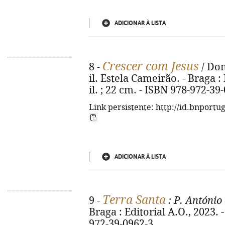
ADICIONAR À LISTA
Crescer com Jesus
8 -
/ Dom
il. Estela Cameirão. - Braga : 
il. ; 22 cm. - ISBN 978-972-39
Link persistente: http://id.bnportu
ADICIONAR À LISTA
Terra Santa
9 -
: P. Antóni
Braga : Editorial A.O., 2023. - 
972-39-0962-3