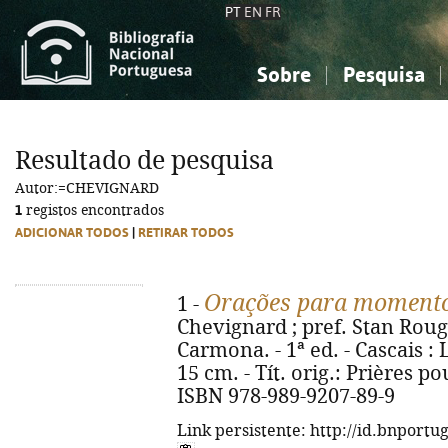
PT
EN
FR
Sobre
Pesquisa
Sobre a Bibliografia Nacional
Simples
Conhecimento, Informação...
Conhecimento, Informação...
Combinada
A
Resultado de pesquisa
Ciências sociais...
Ciências sociais...
Autor:=CHEVIGNARD
Arte, desporto...
Arte, desporto...
1
registos encontrados
ADICIONAR TODOS
|
RETIRAR TODOS
Orações para momentos
1 -
Chevignard ; pref. Stan Rougi
Carmona. - 1ª ed. - Cascais : Lu
15 cm. - Tít. orig.: Prières po
ISBN 978-989-9207-89-9
Link persistente: http://id.bnportu