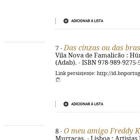
ADICIONAR À LISTA
Das cinzas ou das bra
7 -
Vila Nova de Famalicão : Húmu
(Adab). - ISBN 978-989-9275-
Link persistente: http://id.bnportu
ADICIONAR À LISTA
O meu amigo Freddy K
8 -
Murraças. - Lisboa : Artistas 