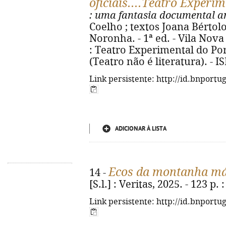
oficiais....Teatro Experi
: uma fantasia documental an
Coelho ; textos Joana Bértolo..
Noronha. - 1ª ed. - Vila Nov
: Teatro Experimental do Porto,
(Teatro não é literatura). - 
Link persistente: http://id.bnportu
ADICIONAR À LISTA
Ecos da montanha má
14 -
[S.l.] : Veritas, 2025. - 123 p. :
Link persistente: http://id.bnportu