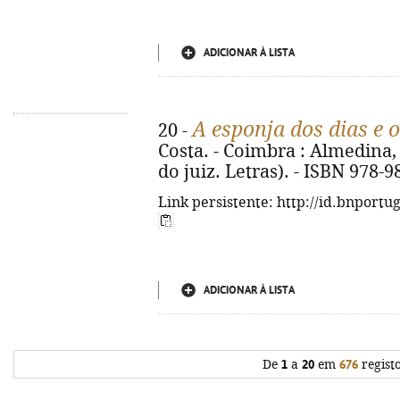
ADICIONAR À LISTA
A esponja dos dias e o
20 -
Costa. - Coimbra : Almedina, 2
do juiz. Letras). - ISBN 978-
Link persistente: http://id.bnportu
ADICIONAR À LISTA
De
1
a
20
em
676
regist