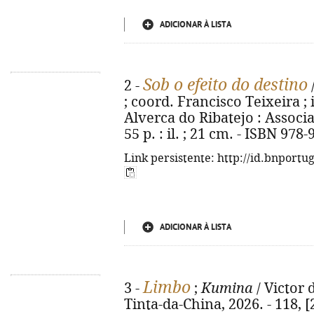
ADICIONAR À LISTA
Sob o efeito do destino
2 -
; coord. Francisco Teixeira ; i
Alverca do Ribatejo : Associ
55 p. : il. ; 21 cm. - ISBN 978
Link persistente: http://id.bnportu
ADICIONAR À LISTA
Limbo
3 -
;
Kumina
/ Victor d
Tinta-da-China, 2026. - 118, [