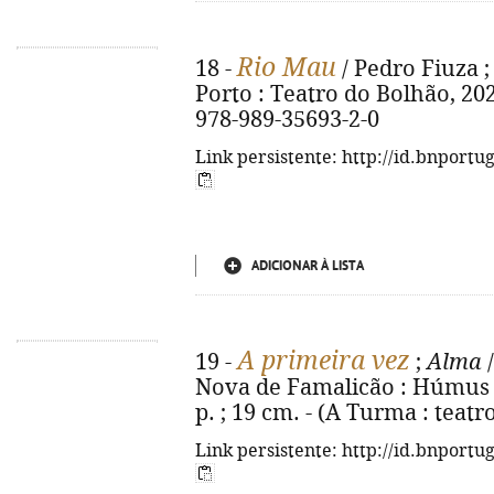
Rio Mau
18 -
/ Pedro Fiuza ; 
Porto : Teatro do Bolhão, 2025.
978-989-35693-2-0
Link persistente: http://id.bnportu
ADICIONAR À LISTA
A primeira vez
19 -
;
Alma
/
Nova de Famalicão : Húmus ; 
p. ; 19 cm. - (A Turma : teatr
Link persistente: http://id.bnportu