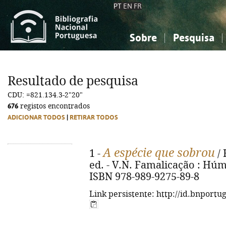
PT
EN
FR
Sobre
Pesquisa
Sobre a Bibliografia Nacional
Simples
Conhecimento, Informação...
Conhecimento, Informação...
Combinada
A
Resultado de pesquisa
Ciências sociais...
Ciências sociais...
CDU: =821.134.3-2"20"
Arte, desporto...
Arte, desporto...
676
registos encontrados
ADICIONAR TODOS
|
RETIRAR TODOS
A espécie que sobrou
1 -
/ 
ed. - V.N. Famalicação : Húmus
ISBN 978-989-9275-89-8
Link persistente: http://id.bnportu