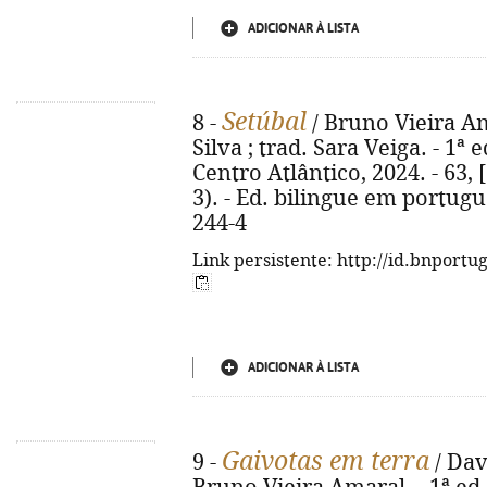
ADICIONAR À LISTA
Setúbal
8 -
/ Bruno Vieira Am
Silva ; trad. Sara Veiga. - 1ª 
Centro Atlântico, 2024. - 63, [1
3). - Ed. bilingue em portugu
244-4
Link persistente: http://id.bnportu
ADICIONAR À LISTA
Gaivotas em terra
9 -
/ Dav