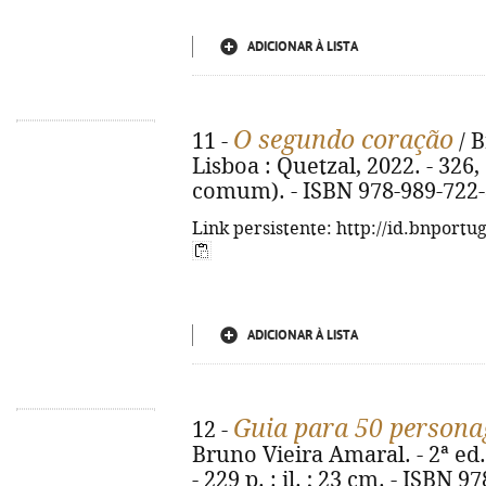
ADICIONAR À LISTA
O segundo coração
11 -
/ B
Lisboa : Quetzal, 2022. - 326, 
comum). - ISBN 978-989-722-
Link persistente: http://id.bnportu
ADICIONAR À LISTA
Guia para 50 persona
12 -
Bruno Vieira Amaral. - 2ª ed.
- 229 p. : il. ; 23 cm. - ISBN 