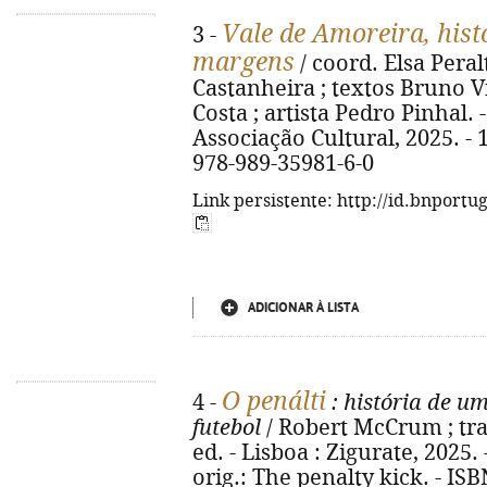
Vale de Amoreira, hist
3 -
margens
/ coord. Elsa Peral
Castanheira ; textos Bruno V
Costa ; artista Pedro Pinhal. - 
Associação Cultural, 2025. - 189
978-989-35981-6-0
Link persistente: http://id.bnportu
ADICIONAR À LISTA
O penálti
4 -
: história de 
futebol
/ Robert McCrum ; tra
ed. - Lisboa : Zigurate, 2025. - 
orig.: The penalty kick. - IS