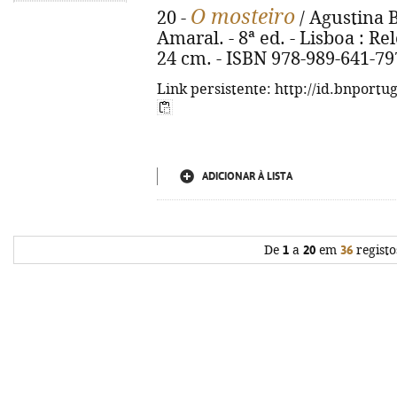
O mosteiro
20 -
/ Agustina B
Amaral. - 8ª ed. - Lisboa : Rel
24 cm. - ISBN 978-989-641-79
Link persistente: http://id.bnportu
ADICIONAR À LISTA
De
1
a
20
em
36
registo