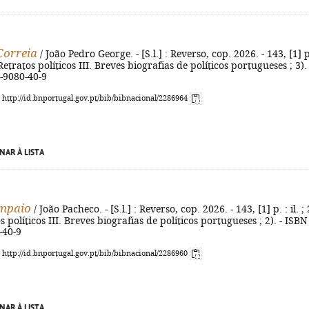
Correia
/ João Pedro George. - [S.l.] : Reverso, cop. 2026. - 143, [1] p
 (Retratos políticos III. Breves biografias de políticos portugueses ; 3). 
-9080-40-9
: http://id.bnportugal.gov.pt/bib/bibnacional/2286964
NAR À LISTA
ampaio
/ João Pacheco. - [S.l.] : Reverso, cop. 2026. - 143, [1] p. : il. ;
s políticos III. Breves biografias de políticos portugueses ; 2). - ISBN
-40-9
: http://id.bnportugal.gov.pt/bib/bibnacional/2286960
NAR À LISTA