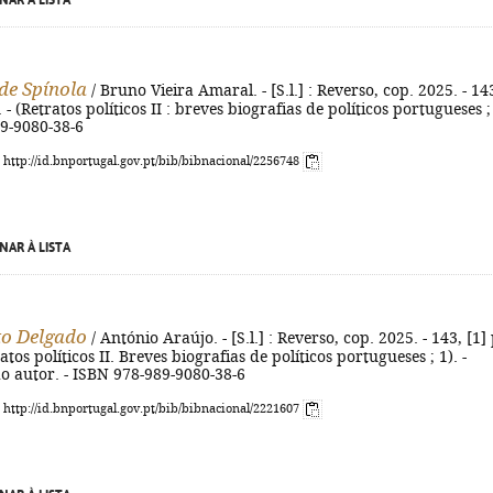
NAR À LISTA
de Spínola
/ Bruno Vieira Amaral. - [S.l.] : Reverso, cop. 2025. - 14
. - (Retratos políticos II : breves biografias de políticos portugueses ;
89-9080-38-6
: http://id.bnportugal.gov.pt/bib/bibnacional/2256748
NAR À LISTA
o Delgado
/ António Araújo. - [S.l.] : Reverso, cop. 2025. - 143, [1] 
atos políticos II. Breves biografias de políticos portugueses ; 1). -
o autor. - ISBN 978-989-9080-38-6
: http://id.bnportugal.gov.pt/bib/bibnacional/2221607