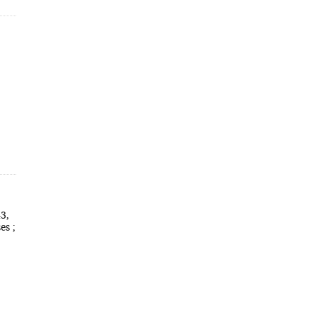
43,
es ;