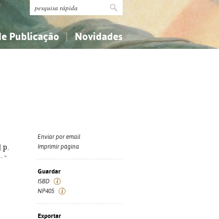
de Publicação
Novidades
s
Religião...
Religião...
Ciências aplicadas...
Ciências aplicadas...
História, geografia, biografias...
História, geografia, biografias...
Enviar por email
] p.
Imprimir página
. -
Guardar
ISBD
NP405
Exportar