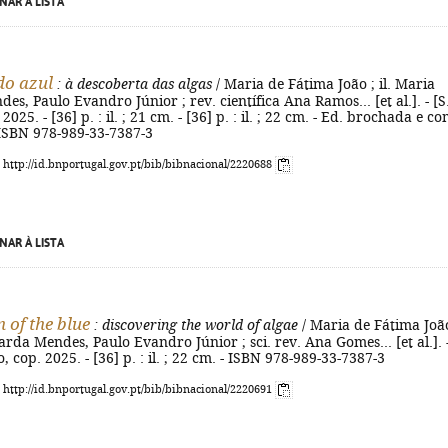
NAR À LISTA
do azul
: à descoberta das algas
/ Maria de Fátima João ; il. Maria
s, Paulo Evandro Júnior ; rev. científica Ana Ramos... [et al.]. - [S.l
2025. - [36] p. : il. ; 21 cm. - [36] p. : il. ; 22 cm. - Ed. brochada e c
 ISBN 978-989-33-7387-3
: http://id.bnportugal.gov.pt/bib/bibnacional/2220688
NAR À LISTA
 of the blue
: discovering the world of algae
/ Maria de Fátima João
arda Mendes, Paulo Evandro Júnior ; sci. rev. Ana Gomes... [et al.]. 
so, cop. 2025. - [36] p. : il. ; 22 cm. - ISBN 978-989-33-7387-3
: http://id.bnportugal.gov.pt/bib/bibnacional/2220691