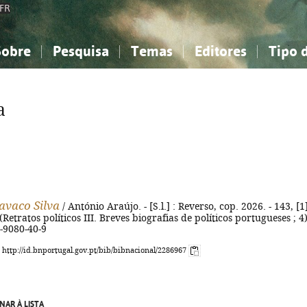
FR
Sobre
Pesquisa
Temas
Editores
Tipo 
obre a Bibliografia Nacional
imples
onhecimento, Informação...
onhecimento, Informação...
Combinada
A minha lista
Como utilizar
Filosofia, psicologia...
Filosofia, psicologia...
Perguntas frequente
a
iências sociais...
iências sociais...
Ciências exatas e naturais...
Ciências exatas e naturais...
rte, desporto...
rte, desporto...
Literatura, linguística...
Literatura, linguística...
avaco Silva
/ António Araújo. - [S.l.] : Reverso, cop. 2026. - 143, [1
 - (Retratos políticos III. Breves biografias de políticos portugueses ; 4)
-9080-40-9
: http://id.bnportugal.gov.pt/bib/bibnacional/2286967
NAR À LISTA