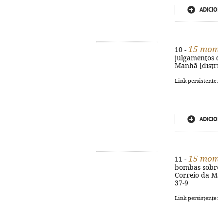
ADICIO
15 mome
10 -
julgamentos d
Manhã [distrib
Link persistente
ADICIO
15 mome
11 -
bombas sobre 
Correio da Man
37-9
Link persistente