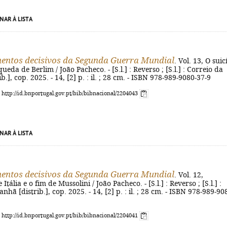
NAR À LISTA
ntos decisivos da Segunda Guerra Mundial
. Vol. 13, O suic
queda de Berlim / João Pacheco. - [S.l.] : Reverso ; [S.l.] : Correio da
.], cop. 2025. - 14, [2] p. : il. ; 28 cm. - ISBN 978-989-9080-37-9
: http://id.bnportugal.gov.pt/bib/bibnacional/2204043
NAR À LISTA
ntos decisivos da Segunda Guerra Mundial
. Vol. 12,
ália e o fim de Mussolini / João Pacheco. - [S.l.] : Reverso ; [S.l.] :
hã [distrib.], cop. 2025. - 14, [2] p. : il. ; 28 cm. - ISBN 978-989-90
: http://id.bnportugal.gov.pt/bib/bibnacional/2204041