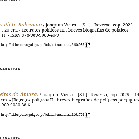
o Pinto Balsemão
/ Joaquim Vieira. - [S.l.] : Reverso, cop. 2026. -
l. ; 20 cm. - (Retratos políticos III : breves biografias de políticos
 1). - ISBN 978-989-9080-40-9
: http://id.bnportugal.gov.pt/bib/bibnacional/2286958
NAR À LISTA
eitas do Amaral
/ Joaquim Vieira. - [S.l.] : Reverso, cop. 2025. - 1
 20 cm. - (Retratos políticos II : breves biografias de políticos portugues
8-989-9080-38-6
: http://id.bnportugal.gov.pt/bib/bibnacional/2261752