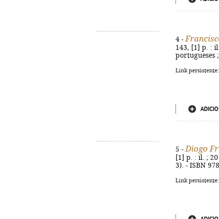
Francisc
4 -
143, [1] p. : i
portugueses ;
Link persistente
ADICIO
Diogo Fr
5 -
[1] p. : il. ;
3). - ISBN 97
Link persistente