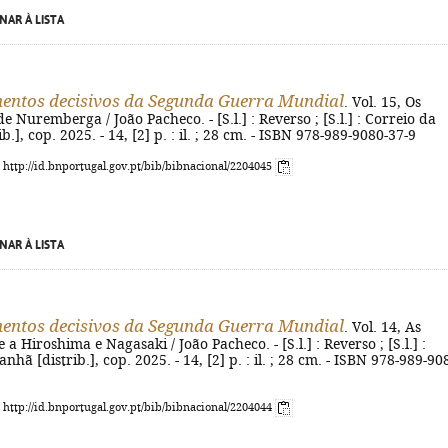
NAR À LISTA
ntos decisivos da Segunda Guerra Mundial
. Vol. 15, Os
e Nuremberga / João Pacheco. - [S.l.] : Reverso ; [S.l.] : Correio da
.], cop. 2025. - 14, [2] p. : il. ; 28 cm. - ISBN 978-989-9080-37-9
: http://id.bnportugal.gov.pt/bib/bibnacional/2204045
NAR À LISTA
ntos decisivos da Segunda Guerra Mundial
. Vol. 14, As
a Hiroshima e Nagasaki / João Pacheco. - [S.l.] : Reverso ; [S.l.] :
hã [distrib.], cop. 2025. - 14, [2] p. : il. ; 28 cm. - ISBN 978-989-90
: http://id.bnportugal.gov.pt/bib/bibnacional/2204044