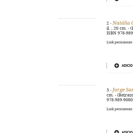
Natália 
2 -
il. ; 20 cm. -
ISBN 978-989
Link persistente
ADICIO
Jorge S
3 -
cm. - (Retrato
978-989-9080
Link persistente
ADICIO