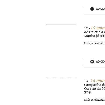
ADICIO
15 mome
12 -
de Hitler e a 
Manhã [distrib
Link persistente
ADICIO
15 mome
13 -
Campanha de It
Correio da Man
37-9
Link persistente