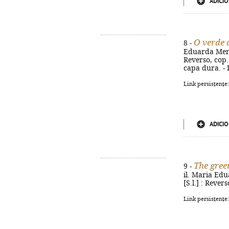
ADICIO
O verde 
8 -
Eduarda Mende
Reverso, cop. 
capa dura. -
Link persistente
ADICIO
The green
9 -
il. Maria Edu
[S.l.] : Rever
Link persistente