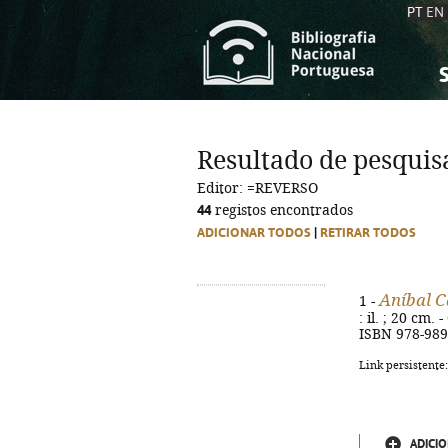
PT
EN
S
S
C
C
Resultado de pesquis
C
C
Editor: =REVERSO
A
A
44
registos encontrados
ADICIONAR TODOS
|
RETIRAR TODOS
Aníbal C
1 -
: il. ; 20 cm.
ISBN 978-989
Link persistente
ADICIO