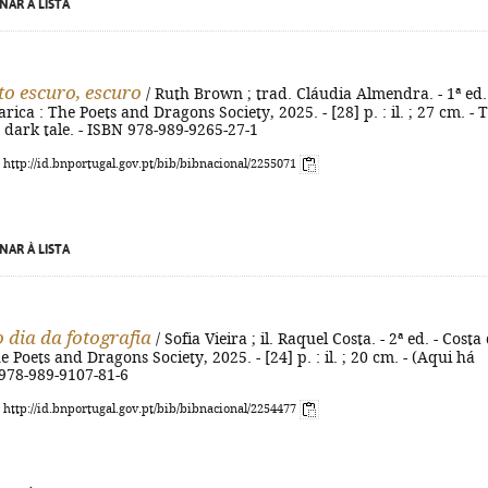
NAR À LISTA
o escuro, escuro
/ Ruth Brown ; trad. Cláudia Almendra. - 1ª ed.
ica : The Poets and Dragons Society, 2025. - [28] p. : il. ; 27 cm. - T
, dark tale. - ISBN 978-989-9265-27-1
: http://id.bnportugal.gov.pt/bib/bibnacional/2255071
NAR À LISTA
o dia da fotografia
/ Sofia Vieira ; il. Raquel Costa. - 2ª ed. - Costa
 Poets and Dragons Society, 2025. - [24] p. : il. ; 20 cm. - (Aqui há
 978-989-9107-81-6
: http://id.bnportugal.gov.pt/bib/bibnacional/2254477