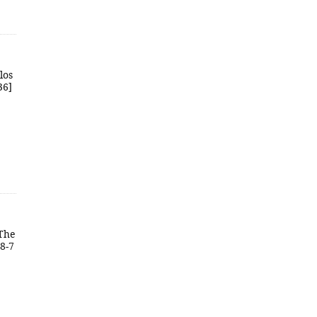
los
36]
 The
38-7