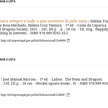
NAR À LISTA
 para sempre e tudo o que acontece lá pelo meio
/ Debbie Tun
te Rosa-Machado, Helena Cruz Ventura. - 1ª ed. - Costa da Caparica 
Dragons Society, 2025. - 142, [8] p. : il. ; 18 cm. - Tít. orig.: Happily
thing in between. - ISBN 978-989-9265-33-2
: http://id.bnportugal.gov.pt/bib/bibnacional/2244900
NAR À LISTA
/ José Manuel Barroso. - 1ª ed. - Lisboa : The Poets and Dragons
 - 139, [3] p. ; 16 cm. - (Pocket square books ; 9). - ISBN 978-989-926
: http://id.bnportugal.gov.pt/bib/bibnacional/2246367