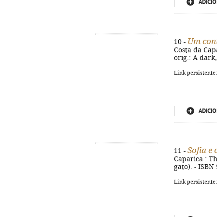
ADICIO
Um cont
10 -
Costa da Capar
orig.: A dark
Link persistente
ADICIO
Sofia e 
11 -
Caparica : The
gato). - ISBN
Link persistente