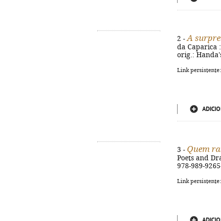
A surpr
2 -
da Caparica : 
orig.: Handa'
Link persistente
ADICIO
Quem ras
3 -
Poets and Dra
978-989-9265
Link persistente
ADICIO