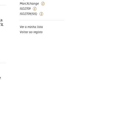
MarcXchange
ISO2709
ISO2709(ISIS)
ta
ít.
Ver a minha lista
Voltar ao registo
e