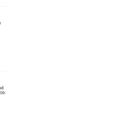
e
and
-50-