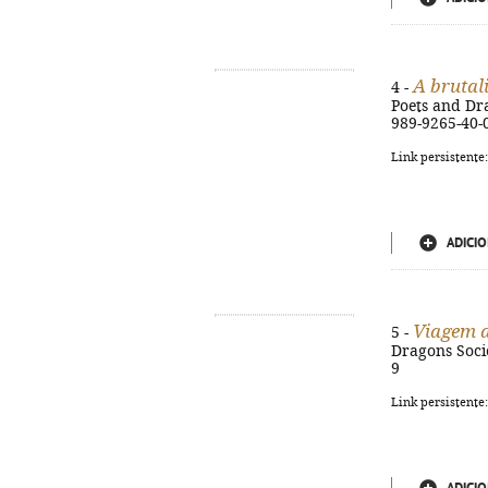
A brutal
4 -
Poets and Dra
989-9265-40-
Link persistente
ADICIO
Viagem a
5 -
Dragons Socie
9
Link persistente