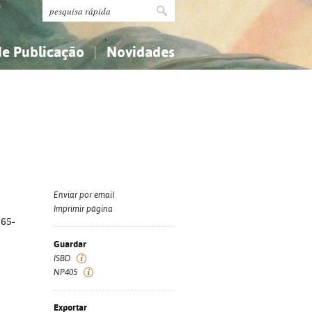
de Publicação
Novidades
s
Religião...
Religião...
Ciências aplicadas...
Ciências aplicadas...
História, geografia, biografias...
História, geografia, biografias...
Enviar por email
Imprimir página
265-
Guardar
ISBD
NP405
Exportar