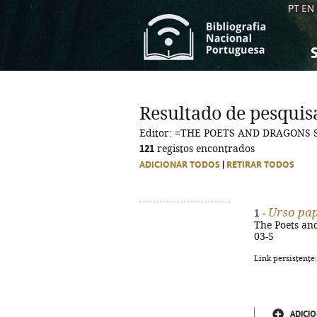
PT
EN
S
S
C
C
Resultado de pesquis
C
C
Editor: =THE POETS AND DRAGONS 
A
A
121
registos encontrados
ADICIONAR TODOS
|
RETIRAR TODOS
Urso pa
1 -
The Poets and
03-5
Link persistente
ADICIO