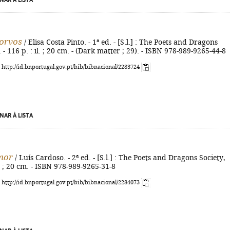
NAR À LISTA
orvos
/ Elisa Costa Pinto. - 1ª ed. - [S.l.] : The Poets and Dragons
 - 116 p. : il. ; 20 cm. - (Dark matter ; 29). - ISBN 978-989-9265-44-8
: http://id.bnportugal.gov.pt/bib/bibnacional/2283724
NAR À LISTA
mor
/ Luís Cardoso. - 2ª ed. - [S.l.] : The Poets and Dragons Society,
. ; 20 cm. - ISBN 978-989-9265-31-8
: http://id.bnportugal.gov.pt/bib/bibnacional/2284073