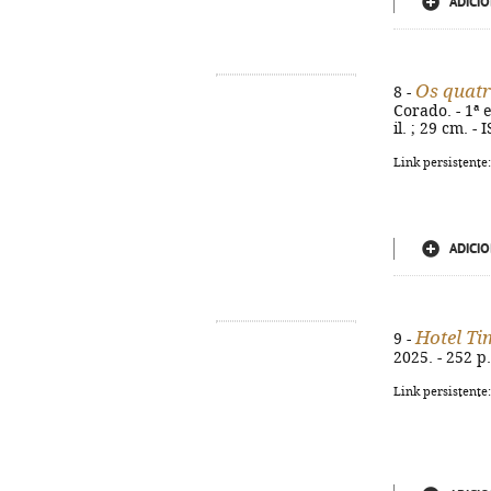
ADICIO
Os quatr
8 -
Corado. - 1ª 
il. ; 29 cm. 
Link persistente
ADICIO
Hotel Ti
9 -
2025. - 252 p
Link persistente