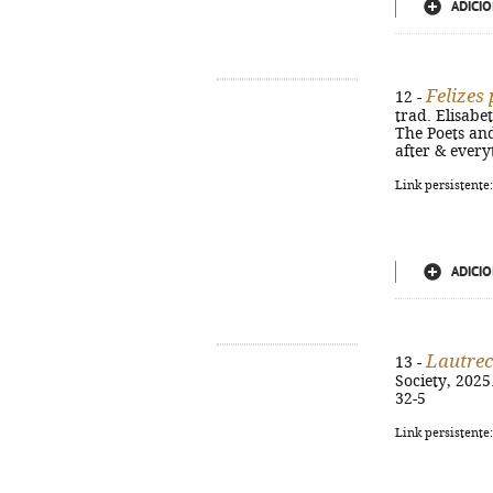
ADICIO
Felizes
12 -
trad. Elisabe
The Poets and 
after & every
Link persistente
ADICIO
Lautrec
13 -
Society, 2025.
32-5
Link persistente