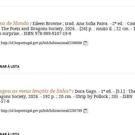
esa de Handa
/ Eileen Browne ; trad. Ana Sofia Paiva. - 2ª ed. - Cos
The Poets and Dragons Society, 2026. - [26] p. : muito il. ; 22 cm. - T
s surprise. - ISBN 978-989-9107-19-9
: http://id.bnportugal.gov.pt/bib/bibnacional/2286006
NAR À LISTA
gou os meus lençóis de linho?
/ Dora Gago. - 1ª ed. - [S.l.] : Th
gons Society, 2026. - 192 p. ; 20 cm. - (Drip by Pollock ; 20). - ISBN
-57-8
: http://id.bnportugal.gov.pt/bib/bibnacional/2285769
NAR À LISTA