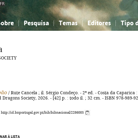
FR
Sobre
Pesquisa
Temas
Editores
Tipo 
obre a Bibliografia Nacional
imples
onhecimento, Informação...
onhecimento, Informação...
Combinada
A minha lista
Como utilizar
Filosofia, psicologia...
Filosofia, psicologia...
Perguntas frequente
a
iências sociais...
iências sociais...
Ciências exatas e naturais...
Ciências exatas e naturais...
SOCIETY
rte, desporto...
rte, desporto...
Literatura, linguística...
Literatura, linguística...
pão
/ Rute Cancela ; il. Sérgio Condeço. - 2ª ed. - Costa da Caparica :
 Dragons Society, 2026. - [42] p. : todo il. ; 32 cm. - ISBN 978-989-9
: http://id.bnportugal.gov.pt/bib/bibnacional/2286005
NAR À LISTA