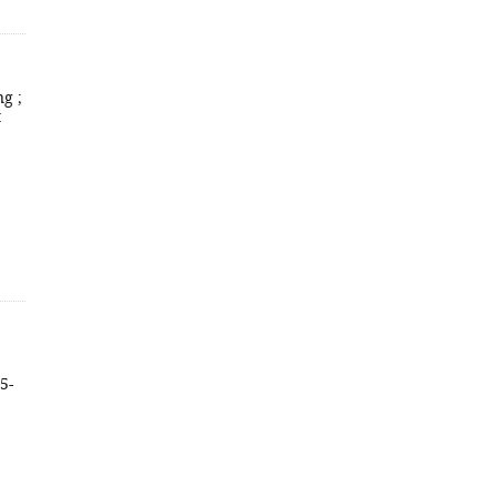
g ;
:
5-