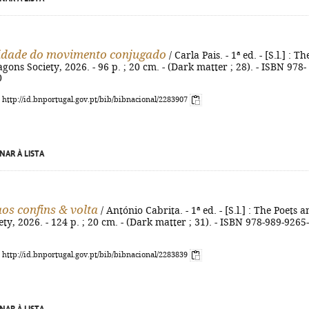
idade do movimento conjugado
/ Carla Pais. - 1ª ed. - [S.l.] : Th
gons Society, 2026. - 96 p. ; 20 cm. - (Dark matter ; 28). - ISBN 978-
0
: http://id.bnportugal.gov.pt/bib/bibnacional/2283907
NAR À LISTA
os confins & volta
/ António Cabrita. - 1ª ed. - [S.l.] : The Poets 
ty, 2026. - 124 p. ; 20 cm. - (Dark matter ; 31). - ISBN 978-989-9265
: http://id.bnportugal.gov.pt/bib/bibnacional/2283839