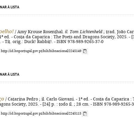
NAR À LISTA
oelho!
/ Amy Krouse Rosenthal.
il. Tom Lichtenheld
; trad. João Car
1ª ed. - Costa da Caparica : The Poets and Dragons Society, 2025. - [
cm. - Tít. orig.: Duck! Rabbit!. - ISBN 978-989-9265-37-0
: http://id.bnportugal.gov.pt/bib/bibnacional/2245149
NAR À LISTA
ço
/ Catarina Pedro ; il. Carlo Giovani. - 1ª ed. - Costa da Caparica :
gons Society, 2025. - [24] p. : todo il. ; 28 cm. - ISBN 978-989-9265-
: http://id.bnportugal.gov.pt/bib/bibnacional/2245115