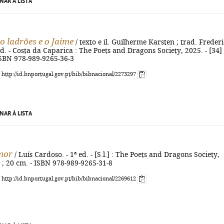
NAR À LISTA
o ladrões e o Jaime
/ texto e il. Guilherme Karsten ; trad. Freder
ed. - Costa da Caparica : The Poets and Dragons Society, 2025. - [34] 
- ISBN 978-989-9265-36-3
: http://id.bnportugal.gov.pt/bib/bibnacional/2273297
NAR À LISTA
mor
/ Luís Cardoso. - 1ª ed. - [S.l.] : The Poets and Dragons Society,
. ; 20 cm. - ISBN 978-989-9265-31-8
: http://id.bnportugal.gov.pt/bib/bibnacional/2269612