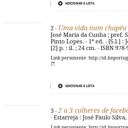
ADICIONAR À LISTA
Uma vida num chapéu e
2 -
José Maria da Cunha ; pref. Sé
Pinto Lopes. - 1ª ed. - [S.l.] 
[2] p. : il. ; 24 cm. - ISBN 97
Link persistente: http://id.bnportu
ADICIONAR À LISTA
2 a 3 colheres de faceb
3 -
- Estarreja : José Paulo Silva, 
Link persistente: http://id.bnportu