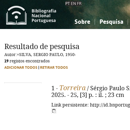
PT
EN
FR
Sobre
Pesquisa
Sobre a Bibliografia Nacional
Simples
Conhecimento, Informação...
Conhecimento, Informação...
Combinada
A
Resultado de pesquisa
Ciências sociais...
Ciências sociais...
Autor:=SILVA, SERGIO PAULO, 1950-
Arte, desporto...
Arte, desporto...
19
registos encontrados
ADICIONAR TODOS
|
RETIRAR TODOS
Torreira
1 -
/ Sérgio Paulo Sil
2025. - 25, [3] p. : il. ; 23 cm
Link persistente: http://id.bnportu