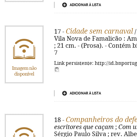
ADICIONAR À LISTA
Cidade sem carnaval
17 -
/
Vila Nova de Famalicão : Amor
; 21 cm. - (Prosa). - Contém b
7
Link persistente: http://id.bnportu
ADICIONAR À LISTA
Companheiros do def
18 -
escritores que caçam
;
Com um
Sérgio Paulo Silva ; rev. Alb