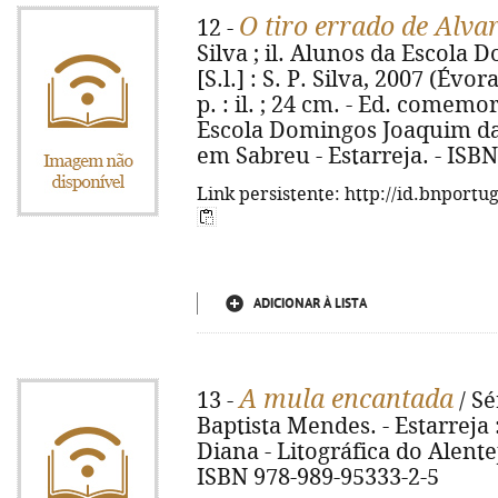
O tiro errado de Alva
12 -
Silva ; il. Alunos da Escola 
[S.l.] : S. P. Silva, 2007 (Évor
p. : il. ; 24 cm. - Ed. comem
Escola Domingos Joaquim da 
em Sabreu - Estarreja. - ISB
Link persistente: http://id.bnportu
ADICIONAR À LISTA
A mula encantada
13 -
/ Sé
Baptista Mendes. - Estarreja :
Diana - Litográfica do Alentejo)
ISBN 978-989-95333-2-5