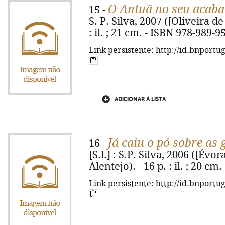
O Antuã no seu acaba
15 -
S. P. Silva, 2007 ([Oliveira de
: il. ; 21 cm. - ISBN 978-989-9
Link persistente: http://id.bnportu
ADICIONAR À LISTA
Já caiu o pó sobre as 
16 -
[S.l.] : S.P. Silva, 2006 ([Évo
Alentejo). - 16 p. : il. ; 20 c
Link persistente: http://id.bnportu