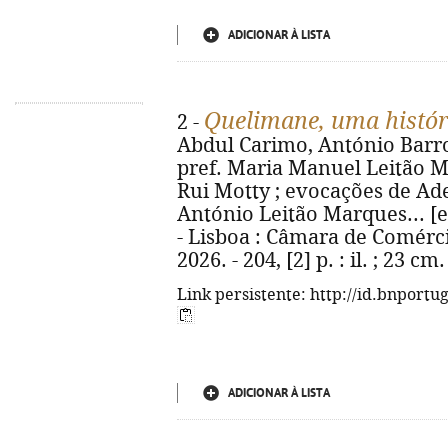
ADICIONAR À LISTA
Quelimane, uma históri
2 -
Abdul Carimo, António Barro
pref. Maria Manuel Leitão Ma
Rui Motty ; evocações de Adels
António Leitão Marques... [et 
- Lisboa : Câmara de Comér
2026. - 204, [2] p. : il. ; 23 
Link persistente: http://id.bnportu
ADICIONAR À LISTA