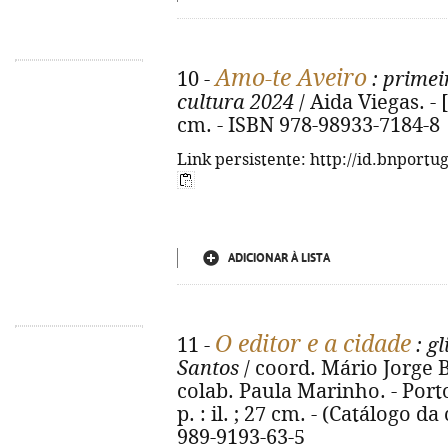
Amo-te Aveiro
10 -
: primei
cultura 2024
/ Aida Viegas. - [S
cm. - ISBN 978-98933-7184-8
Link persistente: http://id.bnportu
ADICIONAR À LISTA
O editor e a cidade
11 -
: gl
Santos
/ coord. Mário Jorge B
colab. Paula Marinho. - Porto
p. : il. ; 27 cm. - (Catálogo da
989-9193-63-5