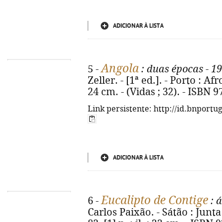
ADICIONAR À LISTA
Angola
5 -
: duas épocas - 1
Zeller. - [1ª ed.]. - Porto : Af
24 cm. - (Vidas ; 32). - ISBN 
Link persistente: http://id.bnportu
ADICIONAR À LISTA
Eucalipto de Contige
6 -
: 
Carlos Paixão. - Sátão : Junta