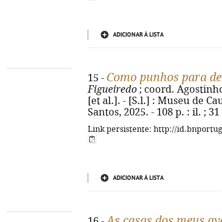
ADICIONAR À LISTA
Como punhos para dec
15 -
Figueiredo
; coord. Agostinh
[et al.]. - [S.l.] : Museu de 
Santos, 2025. - 108 p. : il. ; 
Link persistente: http://id.bnportu
ADICIONAR À LISTA
As casas dos meus avó
16 -