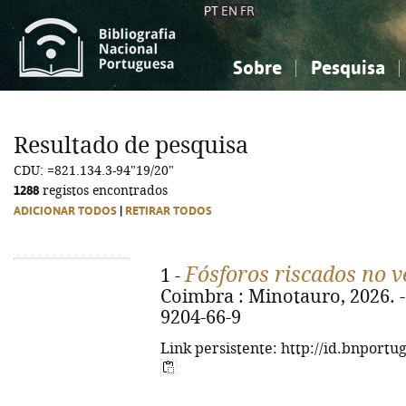
PT
EN
FR
Sobre
Pesquisa
Sobre a Bibliografia Nacional
Simples
Conhecimento, Informação...
Conhecimento, Informação...
Combinada
A
Resultado de pesquisa
Ciências sociais...
Ciências sociais...
CDU: =821.134.3-94"19/20"
Arte, desporto...
Arte, desporto...
1288
registos encontrados
ADICIONAR TODOS
|
RETIRAR TODOS
Fósforos riscados no v
1 -
Coimbra : Minotauro, 2026. - 
9204-66-9
Link persistente: http://id.bnportu