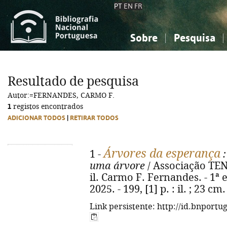
PT
EN
FR
Sobre
Pesquisa
Sobre a Bibliografia Nacional
Simples
Conhecimento, Informação...
Conhecimento, Informação...
Combinada
A
Resultado de pesquisa
Ciências sociais...
Ciências sociais...
Autor:=FERNANDES, CARMO F.
Arte, desporto...
Arte, desporto...
1
registos encontrados
ADICIONAR TODOS
|
RETIRAR TODOS
Árvores da esperança
1 -
:
uma árvore
/ Associação TEN
il. Carmo F. Fernandes. - 1ª 
2025. - 199, [1] p. : il. ; 23 
Link persistente: http://id.bnportu