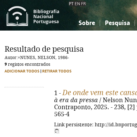
PT
EN
FR
Sobre
Pesquisa
Sobre a Bibliografia Nacional
Simples
Conhecimento, Informação...
Conhecimento, Informação...
Combinada
A
Resultado de pesquisa
Ciências sociais...
Ciências sociais...
Autor:=NUNES, NELSON, 1986-
Arte, desporto...
Arte, desporto...
9
registos encontrados
ADICIONAR TODOS
|
RETIRAR TODOS
De onde vem este cans
1 -
à era da pressa
/ Nelson Nunes
Contraponto, 2025. - 238, [2] 
565-4
Link persistente: http://id.bnportu