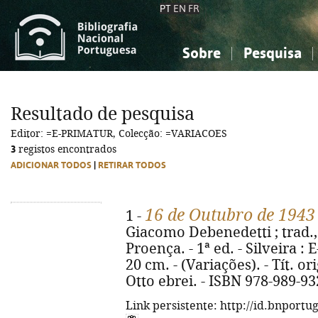
PT
EN
FR
Sobre
Pesquisa
Sobre a Bibliografia Nacional
Simples
Conhecimento, Informação...
Conhecimento, Informação...
Combinada
A
Resultado de pesquisa
Ciências sociais...
Ciências sociais...
Editor: =E-PRIMATUR, Colecção: =VARIACOES
Arte, desporto...
Arte, desporto...
3
registos encontrados
ADICIONAR TODOS
|
RETIRAR TODOS
16 de Outubro de 1943
1 -
Giacomo Debenedetti ; trad.,
Proença. - 1ª ed. - Silveira : E
20 cm. - (Variações). - Tít. o
Otto ebrei. - ISBN 978-989-93
Link persistente: http://id.bnportu