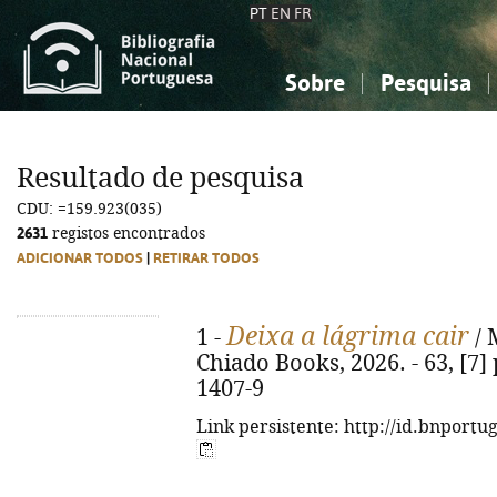
PT
EN
FR
Sobre
Pesquisa
Sobre a Bibliografia Nacional
Simples
Conhecimento, Informação...
Conhecimento, Informação...
Combinada
A
Resultado de pesquisa
Ciências sociais...
Ciências sociais...
CDU: =159.923(035)
Arte, desporto...
Arte, desporto...
2631
registos encontrados
ADICIONAR TODOS
|
RETIRAR TODOS
Deixa a lágrima cair
1 -
/ 
Chiado Books, 2026. - 63, [7] 
1407-9
Link persistente: http://id.bnportu