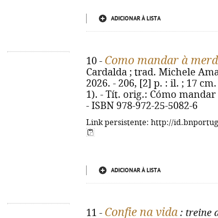
ADICIONAR À LISTA
Como mandar à merda
10 -
Cardalda ; trad. Michele Amara
2026. - 206, [2] p. : il. ; 17 c
1). - Tít. orig.: Cómo manda
- ISBN 978-972-25-5082-6
Link persistente: http://id.bnportu
ADICIONAR À LISTA
Confie na vida
11 -
: treine