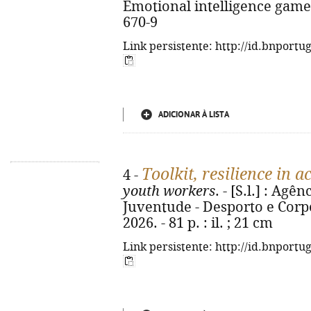
Emotional intelligence game
670-9
Link persistente: http://id.bnportu
ADICIONAR À LISTA
Toolkit, resilience in a
4 -
youth workers
. - [S.l.] : Ag
Juventude - Desporto e Corp
2026. - 81 p. : il. ; 21 cm
Link persistente: http://id.bnportu