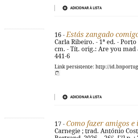
ADICIONAR À LISTA
Estás zangado comig
16 -
Carla Ribeiro. - 1ª ed. - Porto 
cm. - Tít. orig.: Are you mad
441-6
Link persistente: http://id.bnportu
ADICIONAR À LISTA
Como fazer amigos e 
17 -
Carnegie ; trad. António Costa