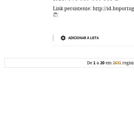
Link persistente: http://id.bnportu
ADICIONAR À LISTA
De
1
a
20
em
2631
regist