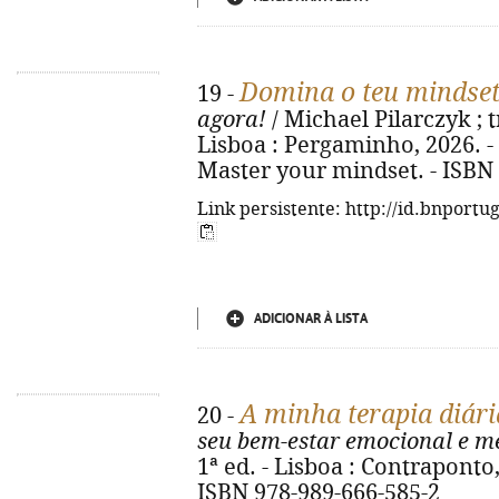
Domina o teu mindse
19 -
agora!
/ Michael Pilarczyk ; t
Lisboa : Pergaminho, 2026. - 25
Master your mindset. - ISBN
Link persistente: http://id.bnportu
ADICIONAR À LISTA
A minha terapia diári
20 -
seu bem-estar emocional e m
1ª ed. - Lisboa : Contraponto, 2
ISBN 978-989-666-585-2