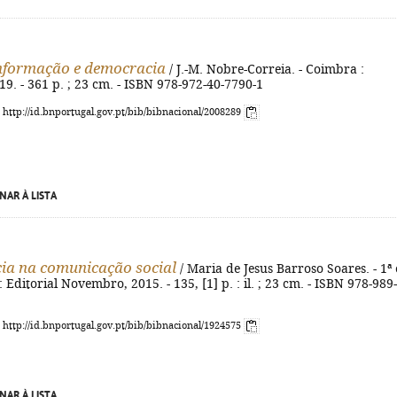
nformação e democracia
/ J.-M. Nobre-Correia. - Coimbra :
9. - 361 p. ; 23 cm. - ISBN 978-972-40-7790-1
: http://id.bnportugal.gov.pt/bib/bibnacional/2008289
NAR À LISTA
cia na comunicação social
/ Maria de Jesus Barroso Soares. - 1ª 
: Editorial Novembro, 2015. - 135, [1] p. : il. ; 23 cm. - ISBN 978-989-
: http://id.bnportugal.gov.pt/bib/bibnacional/1924575
NAR À LISTA