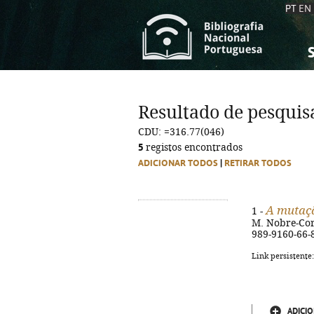
PT
EN
S
S
C
C
Resultado de pesquis
C
C
CDU: =316.77(046)
A
A
5
registos encontrados
ADICIONAR TODOS
|
RETIRAR TODOS
A mutaç
1 -
M. Nobre-Corr
989-9160-66-
Link persistente
ADICIO