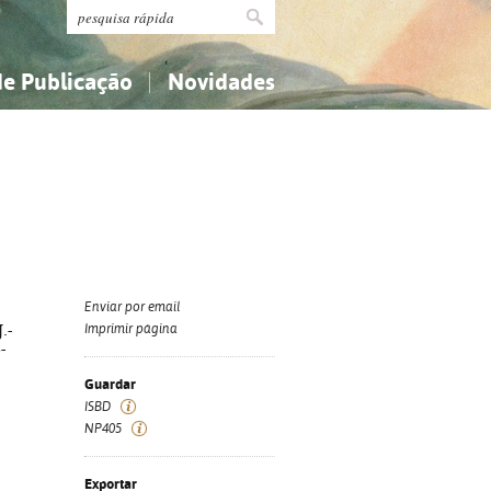
de Publicação
Novidades
s
Religião...
Religião...
Ciências aplicadas...
Ciências aplicadas...
História, geografia, biografias...
História, geografia, biografias...
Enviar por email
J.-
Imprimir página
-
Guardar
ISBD
NP405
Exportar