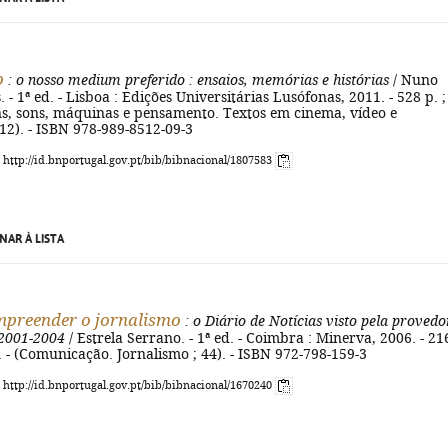
o
: o nosso medium preferido
: ensaios, memórias e histórias
/ Nuno
 - 1ª ed. - Lisboa : Edições Universitárias Lusófonas, 2011. - 528 p. ;
ns, sons, máquinas e pensamento. Textos em cinema, vídeo e
12). - ISBN 978-989-8512-09-3
: http://id.bnportugal.gov.pt/bib/bibnacional/1807583
NAR À LISTA
preender o jornalismo
: o Diário de Notícias visto pela provedo
2001-2004
/ Estrela Serrano. - 1ª ed. - Coimbra : Minerva, 2006. - 21
m. - (Comunicação. Jornalismo ; 44). - ISBN 972-798-159-3
: http://id.bnportugal.gov.pt/bib/bibnacional/1670240