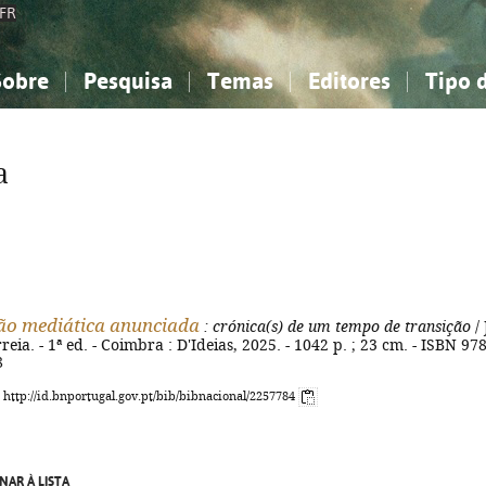
FR
Sobre
Pesquisa
Temas
Editores
Tipo 
obre a Bibliografia Nacional
imples
onhecimento, Informação...
onhecimento, Informação...
Combinada
A minha lista
Como utilizar
Filosofia, psicologia...
Filosofia, psicologia...
Perguntas frequente
a
iências sociais...
iências sociais...
Ciências exatas e naturais...
Ciências exatas e naturais...
rte, desporto...
rte, desporto...
Literatura, linguística...
Literatura, linguística...
ão mediática anunciada
: crónica(s) de um tempo de transição
/ 
eia. - 1ª ed. - Coimbra : D'Ideias, 2025. - 1042 p. ; 23 cm. - ISBN 978
8
: http://id.bnportugal.gov.pt/bib/bibnacional/2257784
NAR À LISTA