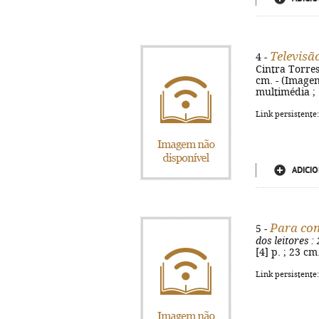
Televisã
4 -
Cintra Torres.
cm. - (Image
multimédia ; 
Link persistente
ADICIO
Para com
5 -
dos leitores
: 
[4] p. ; 23 c
Link persistente