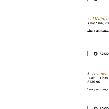
Média, i
2 -
Almedina, 201
Link persistente
ADICIO
A violên
3 -
- Santo Tirso 
8136-96-1
Link persistente
ADICIO