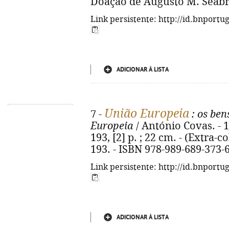
Doação de Augusto M. Seabra
Link persistente: http://id.bnportu
ADICIONAR À LISTA
União Europeia
7 -
: os be
Europeia
/ António Covas. - 1ª
193, [2] p. ; 22 cm. - (Extra-co
193. - ISBN 978-989-689-373-
Link persistente: http://id.bnportu
ADICIONAR À LISTA