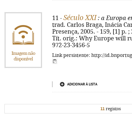
Século XXI
11 -
: a Europa 
trad. Carlos Braga, Inácia Cane
Presença, 2005. - 159, [1] p. ;
Tít. orig.: Why Europe will r
972-23-3456-5
Link persistente: http://id.bnportu
ADICIONAR À LISTA
11
registos