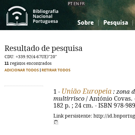
PT
EN
FR
Sobre
Pesquisa
Sobre a Bibliografia Nacional
Simples
Conhecimento, Informação...
Conhecimento, Informação...
Combinada
A
Resultado de pesquisa
Ciências sociais...
Ciências sociais...
CDU: =339.92(4-67UE)"20"
Arte, desporto...
Arte, desporto...
11
registos encontrados
ADICIONAR TODOS
|
RETIRAR TODOS
União Europeia
1 -
: zona 
multirrisco
/ António Covas. - 
182 p. ; 24 cm. - ISBN 978-98
Link persistente: http://id.bnportu