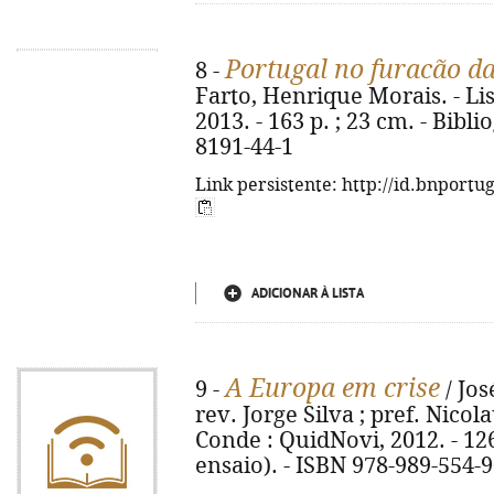
Portugal no furacão d
8 -
Farto, Henrique Morais. - Li
2013. - 163 p. ; 23 cm. - Bibli
8191-44-1
Link persistente: http://id.bnportu
ADICIONAR À LISTA
A Europa em crise
9 -
/ Jos
rev. Jorge Silva ; pref. Nicola
Conde : QuidNovi, 2012. - 126,
ensaio). - ISBN 978-989-554-