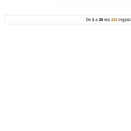
De
1
a
20
em
223
regist