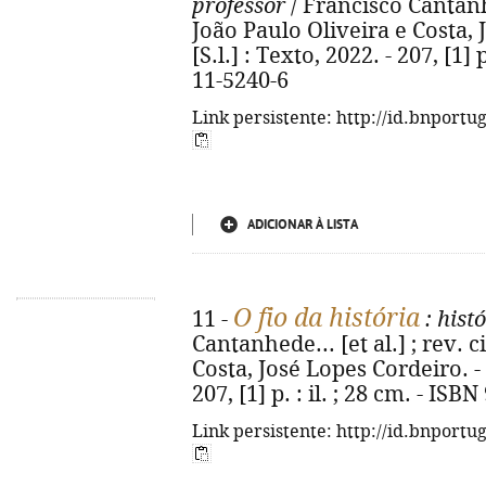
professor
/ Francisco Cantanhed
João Paulo Oliveira e Costa, J
[S.l.] : Texto, 2022. - 207, [1] 
11-5240-6
Link persistente: http://id.bnportu
ADICIONAR À LISTA
O fio da história
11 -
: hist
Cantanhede... [et al.] ; rev. 
Costa, José Lopes Cordeiro. - 1ª
207, [1] p. : il. ; 28 cm. - IS
Link persistente: http://id.bnportu