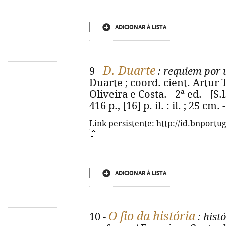
ADICIONAR À LISTA
D. Duarte
9 -
: requiem por u
Duarte ; coord. cient. Artur
Oliveira e Costa. - 2ª ed. - [S
416 p., [16] p. il. : il. ; 25 c
Link persistente: http://id.bnportu
ADICIONAR À LISTA
O fio da história
10 -
: hist