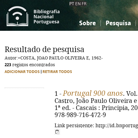
PT
EN
FR
Sobre
Pesquisa
Sobre a Bibliografia Nacional
Simples
Conhecimento, Informação...
Conhecimento, Informação...
Combinada
A
Resultado de pesquisa
Ciências sociais...
Ciências sociais...
Autor:=COSTA, JOAO PAULO OLIVEIRA E, 1962-
Arte, desporto...
Arte, desporto...
223
registos encontrados
ADICIONAR TODOS
|
RETIRAR TODOS
Portugal 900 anos
1 -
. Vol
Castro, João Paulo Oliveira e
1ª ed. - Cascais : Principia, 20
978-989-716-472-9
Link persistente: http://id.bnportu