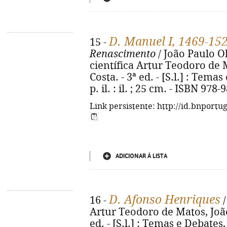
D. Manuel I, 1469-15
15 -
Renascimento
/ João Paulo Ol
científica Artur Teodoro de 
Costa. - 3ª ed. - [S.l.] : Temas
p. il. : il. ; 25 cm. - ISBN 978
Link persistente: http://id.bnportu
ADICIONAR À LISTA
D. Afonso Henriques
16 -
/
Artur Teodoro de Matos, João
ed. - [S.l.] : Temas e Debates, 2