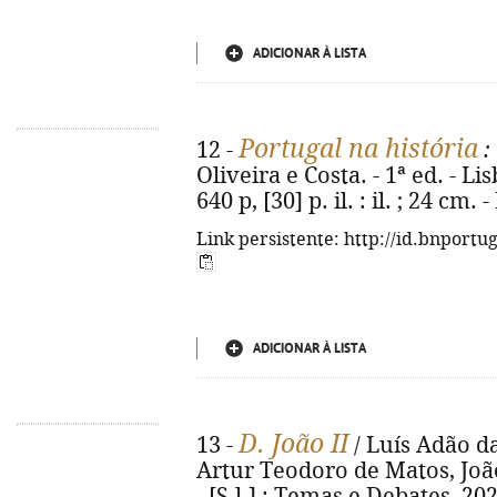
ADICIONAR À LISTA
Portugal na história
12 -
:
Oliveira e Costa. - 1ª ed. - L
640 p, [30] p. il. : il. ; 24 cm
Link persistente: http://id.bnportu
ADICIONAR À LISTA
D. João II
13 -
/ Luís Adão da
Artur Teodoro de Matos, João 
- [S.l.] : Temas e Debates, 2022. 