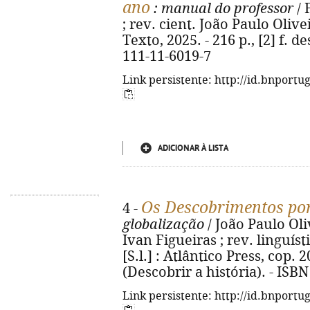
ano
: manual do professor
/ 
; rev. cient. João Paulo Oliveir
Texto, 2025. - 216 p., [2] f. de
111-11-6019-7
Link persistente: http://id.bnportu
ADICIONAR À LISTA
Os Descobrimentos po
4 -
globalização
/ João Paulo Oliv
Ivan Figueiras ; rev. linguísti
[S.l.] : Atlântico Press, cop. 20
(Descobrir a história). - ISB
Link persistente: http://id.bnportu