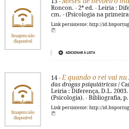
Meses de nevoeiro ma
13 -
Roncon. - 2ª ed. - Leiria : Dif
cm. - (Psicologia na primeira
Link persistente: http://id.bnportu
ADICIONAR À LISTA
E quando o rei vai nu
14 -
das drogas psiquiátricas
/ Ca
Leiria : Diferença, D.L. 2003. -
(Psicologia). - Bibliografia, 
Link persistente: http://id.bnportu