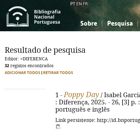
PT
EN
FR
Sobre
Pesquisa
Sobre a Bibliografia Nacional
Simples
Conhecimento, Informação...
Conhecimento, Informação...
Combinada
A
Resultado de pesquisa
Ciências sociais...
Ciências sociais...
Editor: =DIFERENCA
Arte, desporto...
Arte, desporto...
32
registos encontrados
ADICIONAR TODOS
|
RETIRAR TODOS
Poppy Day
1 -
/ Isabel Garcia
: Diferença, 2025. - 26, [3] p. 
português e inglês
Link persistente: http://id.bnportu