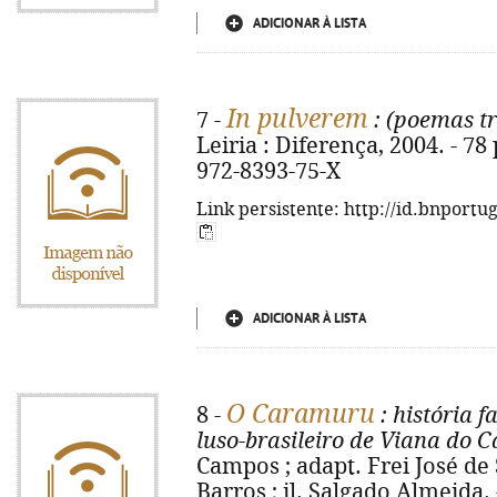
ADICIONAR À LISTA
In pulverem
7 -
: (poemas tr
Leiria : Diferença, 2004. - 78 
972-8393-75-X
Link persistente: http://id.bnportu
ADICIONAR À LISTA
O Caramuru
8 -
: história 
luso-brasileiro de Viana do C
Campos ; adapt. Frei José de
Barros ; il. Salgado Almeida. -