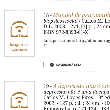
Manual de psicopatol
18 -
biopsicossocial
/ Carlos M. Lo
D.L. 2003. - 271, [1] p. ; 24 cm
ISBN 972-8393-61-X
Link persistente: http://id.bnportu
ADICIONAR À LISTA
A depressão não é u
19 -
depressão não é uma doença 
Carlos M. Lopes Pires. - 3ª ed.
2002. - 127 p. : il. ; 24 cm. - 
Bibliografia, p. 121-124. - I