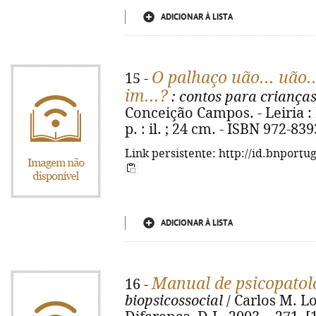
ADICIONAR À LISTA
O palhaço uão... uão..
15 -
im...?
: contos para crianças
Conceição Campos. - Leiria : D
p. : il. ; 24 cm. - ISBN 972-83
Link persistente: http://id.bnportu
ADICIONAR À LISTA
Manual de psicopatol
16 -
biopsicossocial
/ Carlos M. Lop